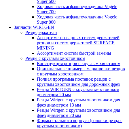
Super 600
Ходовая часть асфальтоукладчика Vogele
Super 700
Ходовая часть асфальтоукладчика Vogele
Super 800
Запчасти WIRTGEN
Резцедержатели
Ассортимент сварных систем держателей
резцов и систем держателей SURFACE
MINING
Ассортимент систем быстрой замены
Резцы с круглым хвостовиком
Конструкция резцов с круглым хвостиком
Оригинальные примеры маркировки резцов
с круглым хвостовиком
Полная программа поставок резцов с
круглым хвостовиком для дорожных фрез
Резцы WIRTGEN с круглым хвостовиком
диаметром 20 мм
Резцы Wirtgen с круглым хвостовиком для
фрез диаметром 13 мм
Резцы Wirtgen с круглым хвостовиком для
фрез диаметром 20 мм
Формы стального корпуса (головки резца с
круглым хвостовиком)