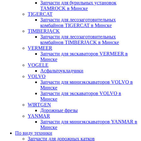
Запчасти для бурильных установок
TAMROCK в Минске
TIGERCAT
Запчасти для лесозаготовительных
комбайнов TIGERCAT в Минске
TIMBERJACK
Запчасти для лесозаготовительных
комбайнов TIMBERJACK в Минске
VERMEER
Запчасти для экскаваторов VERMEER в
Минске
VOGELE
Асфальтоукладчики
VOLVO
Запчасти для миниэкскаваторов VOLVO в
Минске
Запчасти для экскаваторов VOLVO в
Минске
WIRTGEN
Дорожные фрезы
YANMAR
Запчасти для миниэкскаваторов YANMAR в
Минске
По виду техники
Запчасти для дорожных катков