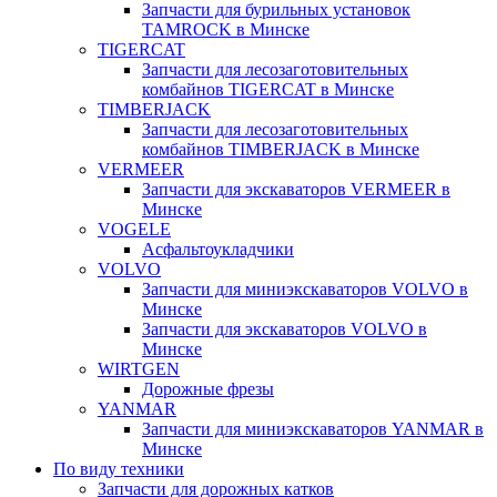
Запчасти для бурильных установок
TAMROCK в Минске
TIGERCAT
Запчасти для лесозаготовительных
комбайнов TIGERCAT в Минске
TIMBERJACK
Запчасти для лесозаготовительных
комбайнов TIMBERJACK в Минске
VERMEER
Запчасти для экскаваторов VERMEER в
Минске
VOGELE
Асфальтоукладчики
VOLVO
Запчасти для миниэкскаваторов VOLVO в
Минске
Запчасти для экскаваторов VOLVO в
Минске
WIRTGEN
Дорожные фрезы
YANMAR
Запчасти для миниэкскаваторов YANMAR в
Минске
По виду техники
Запчасти для дорожных катков