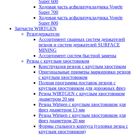
Super 600
Ходовая часть асфальтоукладчика Vogele
Super 700
Ходовая часть асфальтоукладчика Vogele
Super 800
Запчасти WIRTGEN
Резцедержатели
Ассортимент сварных систем держателей
резцов и систем держателей SURFACE
MINING
Ассортимент систем быстрой замены
Резцы с круглым хвостовиком
Конструкция резцов с круглым хвостиком
Оригинальные примеры маркировки резцов
с круглым хвостовиком
Полная программа поставок резцов с
круглым хвостовиком для дорожных фрез
Резцы WIRTGEN с круглым хвостовиком
диаметром 20 мм
Резцы Wirtgen с круглым хвостовиком для
фрез диаметром 13 мм
Резцы Wirtgen с круглым хвостовиком для
фрез диаметром 20 мм
Формы стального корпуса (головки резца с
круглым хвостовиком)