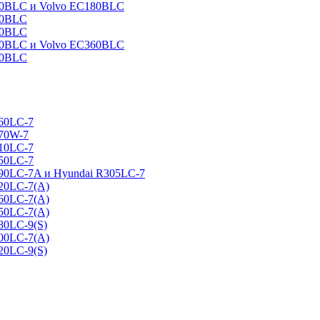
160BLC и Volvo EC180BLC
40BLC
90BLC
330BLC и Volvo EC360BLC
60BLC
160LC-7
170W-7
210LC-7
250LC-7
290LC-7A и Hyundai R305LC-7
320LC-7(A)
360LC-7(A)
450LC-7(A)
80LC-9(S)
500LC-7(A)
20LC-9(S)