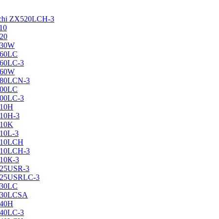
achi ZX520LCH-3
10
120
130W
160LC
160LC-3
160W
X180LCN-3
200LC
200LC-3
210H
210H-3
210K
210L-3
X210LCH
X210LCH-3
210К-3
225USR-3
X225USRLC-3
230LC
X230LCSA
240H
240LC-3