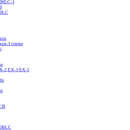
500LC-3
0
70LC
axis
xis-3 серии
i
ии
EX-2,EX-3,EX-5
hi
hi
JCB
40BLC