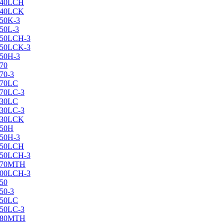
X240LCH
X240LCK
250K-3
250L-3
X250LCH-3
X250LCK-3
250Н-3
270
70-3
270LC
270LC-3
330LC
330LC-3
X330LCK
350H
350H-3
X350LCH
X350LCH-3
X370MTH
X400LCH-3
450
50-3
450LC
450LC-3
X480MTH