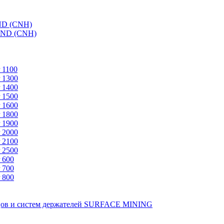
ND (CNH)
AND (CNH)
 1100
 1300
 1400
 1500
 1600
 1800
 1900
 2000
 2100
 2500
 600
 700
 800
зцов и систем держателей SURFACE MINING