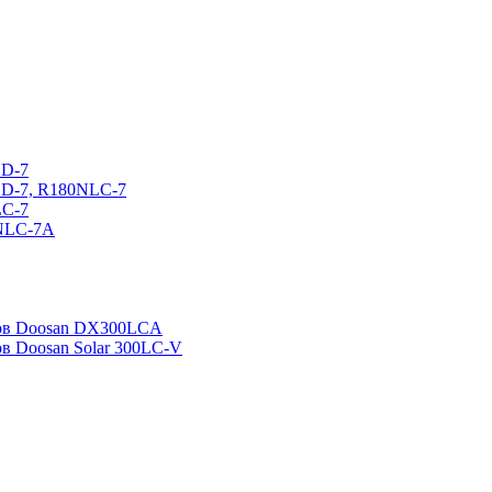
CD-7
CD-7, R180NLC-7
LC-7
0NLC-7A
ров Doosan DX300LCA
ов Doosan Solar 300LC-V