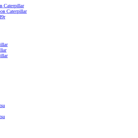
 Caterpillar
в Caterpillar
d9r
llar
lar
llar
tsu
tsu