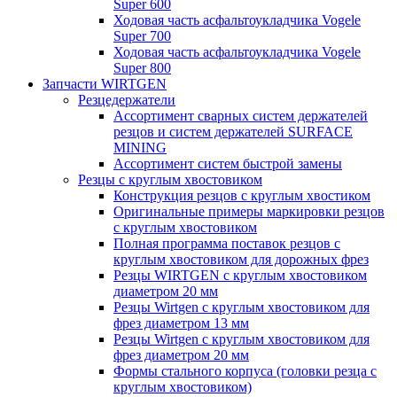
Super 600
Ходовая часть асфальтоукладчика Vogele
Super 700
Ходовая часть асфальтоукладчика Vogele
Super 800
Запчасти WIRTGEN
Резцедержатели
Ассортимент сварных систем держателей
резцов и систем держателей SURFACE
MINING
Ассортимент систем быстрой замены
Резцы с круглым хвостовиком
Конструкция резцов с круглым хвостиком
Оригинальные примеры маркировки резцов
с круглым хвостовиком
Полная программа поставок резцов с
круглым хвостовиком для дорожных фрез
Резцы WIRTGEN с круглым хвостовиком
диаметром 20 мм
Резцы Wirtgen с круглым хвостовиком для
фрез диаметром 13 мм
Резцы Wirtgen с круглым хвостовиком для
фрез диаметром 20 мм
Формы стального корпуса (головки резца с
круглым хвостовиком)