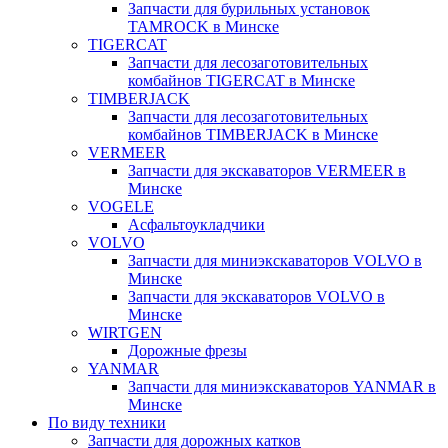
Запчасти для бурильных установок
TAMROCK в Минске
TIGERCAT
Запчасти для лесозаготовительных
комбайнов TIGERCAT в Минске
TIMBERJACK
Запчасти для лесозаготовительных
комбайнов TIMBERJACK в Минске
VERMEER
Запчасти для экскаваторов VERMEER в
Минске
VOGELE
Асфальтоукладчики
VOLVO
Запчасти для миниэкскаваторов VOLVO в
Минске
Запчасти для экскаваторов VOLVO в
Минске
WIRTGEN
Дорожные фрезы
YANMAR
Запчасти для миниэкскаваторов YANMAR в
Минске
По виду техники
Запчасти для дорожных катков