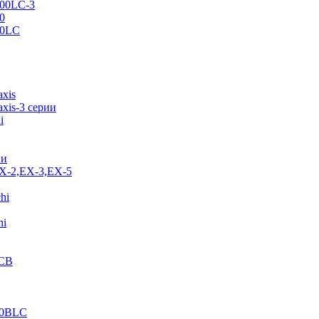
500LC-3
0
70LC
axis
xis-3 серии
i
ии
EX-2,EX-3,EX-5
hi
hi
JCB
40BLC