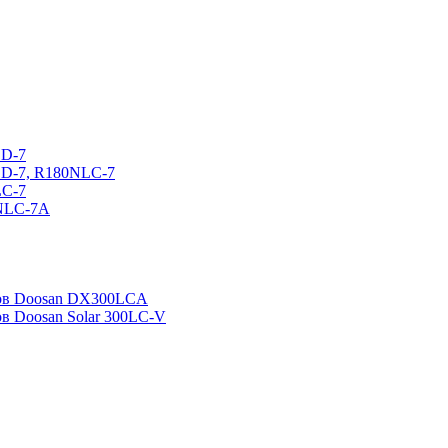
CD-7
CD-7, R180NLC-7
LC-7
0NLC-7A
ров Doosan DX300LCA
ов Doosan Solar 300LC-V