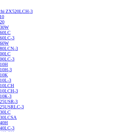
achi ZX520LCH-3
10
120
130W
160LC
160LC-3
160W
X180LCN-3
200LC
200LC-3
210H
210H-3
210K
210L-3
X210LCH
X210LCH-3
210К-3
225USR-3
X225USRLC-3
230LC
X230LCSA
240H
240LC-3