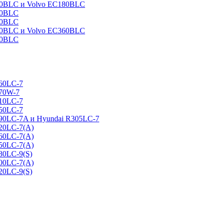
160BLC и Volvo EC180BLC
40BLC
90BLC
330BLC и Volvo EC360BLC
60BLC
160LC-7
170W-7
210LC-7
250LC-7
290LC-7A и Hyundai R305LC-7
320LC-7(A)
360LC-7(A)
450LC-7(A)
80LC-9(S)
500LC-7(A)
20LC-9(S)