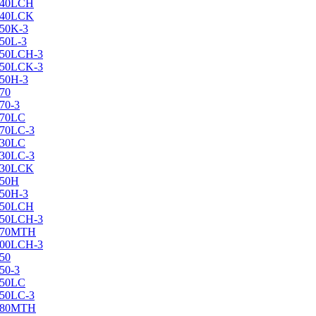
X240LCH
X240LCK
250K-3
250L-3
X250LCH-3
X250LCK-3
250Н-3
270
70-3
270LC
270LC-3
330LC
330LC-3
X330LCK
350H
350H-3
X350LCH
X350LCH-3
X370MTH
X400LCH-3
450
50-3
450LC
450LC-3
X480MTH