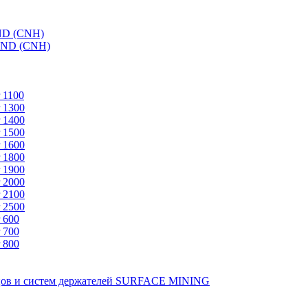
ND (CNH)
AND (CNH)
 1100
 1300
 1400
 1500
 1600
 1800
 1900
 2000
 2100
 2500
 600
 700
 800
зцов и систем держателей SURFACE MINING