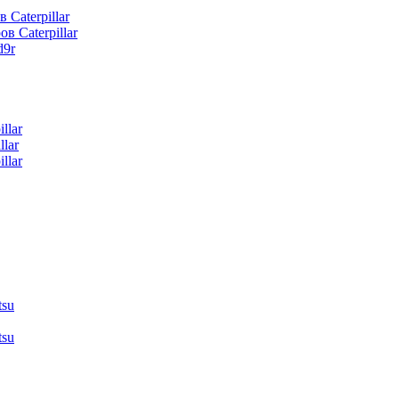
 Caterpillar
в Caterpillar
d9r
llar
lar
llar
tsu
tsu