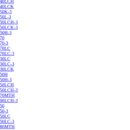
X240LCH
X240LCK
250K-3
250L-3
X250LCH-3
X250LCK-3
250Н-3
270
70-3
270LC
270LC-3
330LC
330LC-3
X330LCK
350H
350H-3
X350LCH
X350LCH-3
X370MTH
X400LCH-3
450
50-3
450LC
450LC-3
X480MTH