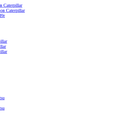
 Caterpillar
в Caterpillar
d9r
llar
lar
llar
tsu
tsu