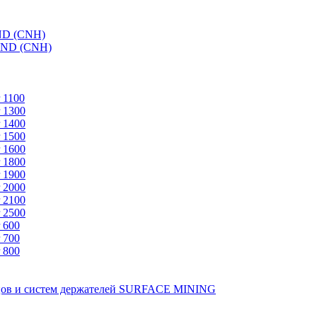
ND (CNH)
AND (CNH)
 1100
 1300
 1400
 1500
 1600
 1800
 1900
 2000
 2100
 2500
 600
 700
 800
зцов и систем держателей SURFACE MINING