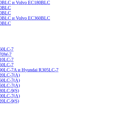
160BLC и Volvo EC180BLC
40BLC
90BLC
330BLC и Volvo EC360BLC
60BLC
160LC-7
170W-7
210LC-7
250LC-7
290LC-7A и Hyundai R305LC-7
320LC-7(A)
360LC-7(A)
450LC-7(A)
80LC-9(S)
500LC-7(A)
20LC-9(S)