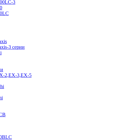
500LC-3
0
70LC
axis
xis-3 серии
i
ии
EX-2,EX-3,EX-5
hi
hi
JCB
40BLC