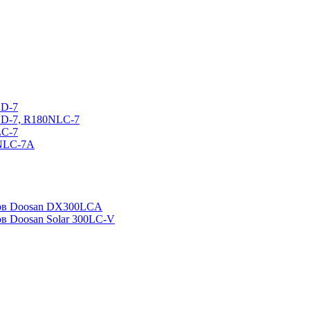
CD-7
CD-7, R180NLC-7
LC-7
0NLC-7A
ров Doosan DX300LCA
ов Doosan Solar 300LC-V