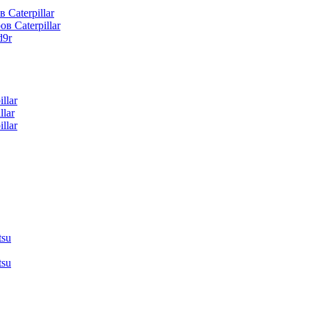
 Caterpillar
в Caterpillar
d9r
llar
lar
llar
tsu
tsu