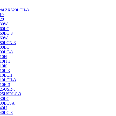
achi ZX520LCH-3
10
120
130W
160LC
160LC-3
160W
X180LCN-3
200LC
200LC-3
210H
210H-3
210K
210L-3
X210LCH
X210LCH-3
210К-3
225USR-3
X225USRLC-3
230LC
X230LCSA
240H
240LC-3