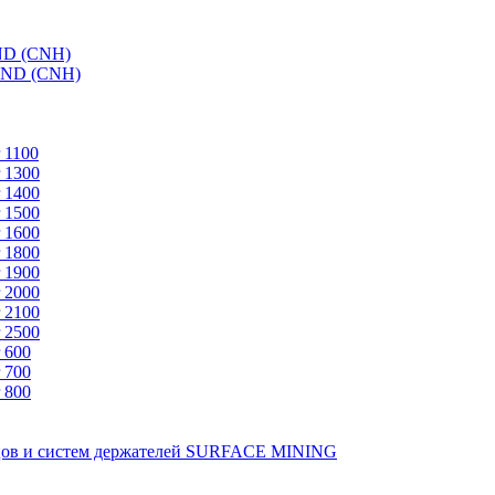
ND (CNH)
AND (CNH)
 1100
 1300
 1400
 1500
 1600
 1800
 1900
 2000
 2100
 2500
 600
 700
 800
зцов и систем держателей SURFACE MINING