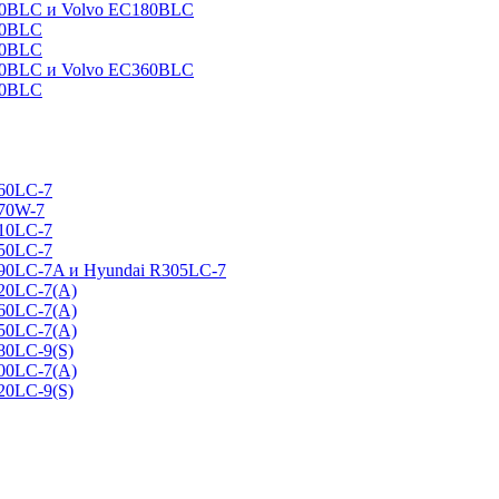
160BLC и Volvo EC180BLC
40BLC
90BLC
330BLC и Volvo EC360BLC
60BLC
160LC-7
170W-7
210LC-7
250LC-7
290LC-7A и Hyundai R305LC-7
320LC-7(A)
360LC-7(A)
450LC-7(A)
80LC-9(S)
500LC-7(A)
20LC-9(S)