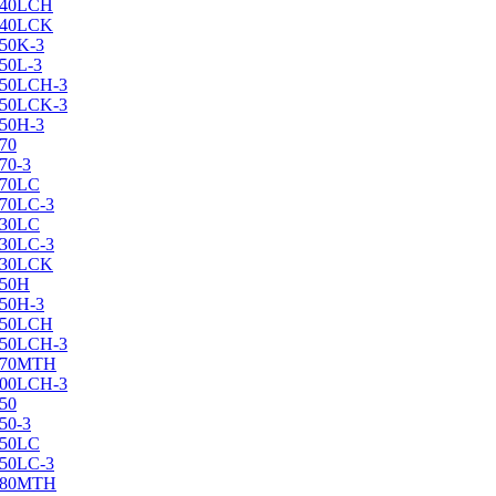
X240LCH
X240LCK
250K-3
250L-3
X250LCH-3
X250LCK-3
250Н-3
270
70-3
270LC
270LC-3
330LC
330LC-3
X330LCK
350H
350H-3
X350LCH
X350LCH-3
X370MTH
X400LCH-3
450
50-3
450LC
450LC-3
X480MTH