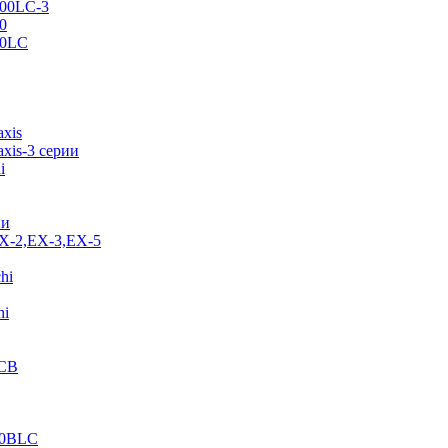
500LC-3
0
70LC
axis
xis-3 серии
i
ии
EX-2,EX-3,EX-5
hi
hi
JCB
40BLC