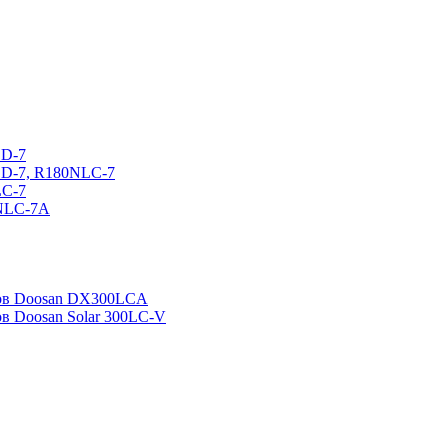
CD-7
CD-7, R180NLC-7
LC-7
0NLC-7A
ров Doosan DX300LCA
ов Doosan Solar 300LC-V