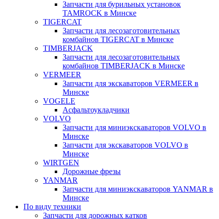
Запчасти для бурильных установок
TAMROCK в Минске
TIGERCAT
Запчасти для лесозаготовительных
комбайнов TIGERCAT в Минске
TIMBERJACK
Запчасти для лесозаготовительных
комбайнов TIMBERJACK в Минске
VERMEER
Запчасти для экскаваторов VERMEER в
Минске
VOGELE
Асфальтоукладчики
VOLVO
Запчасти для миниэкскаваторов VOLVO в
Минске
Запчасти для экскаваторов VOLVO в
Минске
WIRTGEN
Дорожные фрезы
YANMAR
Запчасти для миниэкскаваторов YANMAR в
Минске
По виду техники
Запчасти для дорожных катков