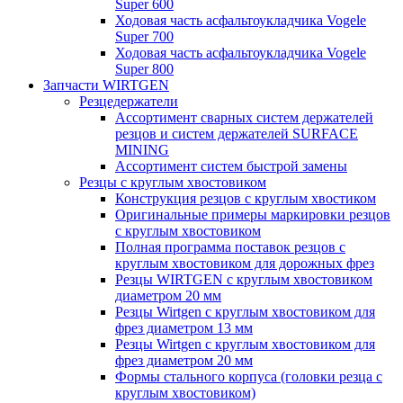
Super 600
Ходовая часть асфальтоукладчика Vogele
Super 700
Ходовая часть асфальтоукладчика Vogele
Super 800
Запчасти WIRTGEN
Резцедержатели
Ассортимент сварных систем держателей
резцов и систем держателей SURFACE
MINING
Ассортимент систем быстрой замены
Резцы с круглым хвостовиком
Конструкция резцов с круглым хвостиком
Оригинальные примеры маркировки резцов
с круглым хвостовиком
Полная программа поставок резцов с
круглым хвостовиком для дорожных фрез
Резцы WIRTGEN с круглым хвостовиком
диаметром 20 мм
Резцы Wirtgen с круглым хвостовиком для
фрез диаметром 13 мм
Резцы Wirtgen с круглым хвостовиком для
фрез диаметром 20 мм
Формы стального корпуса (головки резца с
круглым хвостовиком)