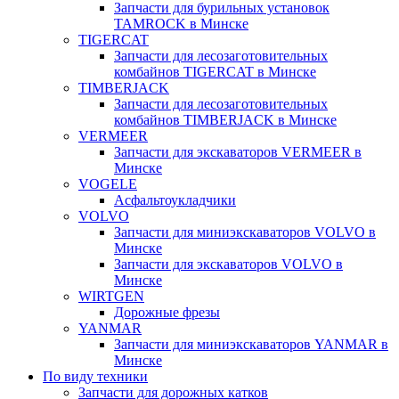
Запчасти для бурильных установок
TAMROCK в Минске
TIGERCAT
Запчасти для лесозаготовительных
комбайнов TIGERCAT в Минске
TIMBERJACK
Запчасти для лесозаготовительных
комбайнов TIMBERJACK в Минске
VERMEER
Запчасти для экскаваторов VERMEER в
Минске
VOGELE
Асфальтоукладчики
VOLVO
Запчасти для миниэкскаваторов VOLVO в
Минске
Запчасти для экскаваторов VOLVO в
Минске
WIRTGEN
Дорожные фрезы
YANMAR
Запчасти для миниэкскаваторов YANMAR в
Минске
По виду техники
Запчасти для дорожных катков