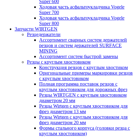
Super 600
Ходовая часть асфальтоукладчика Vogele
Super 700
Ходовая часть асфальтоукладчика Vogele
Super 800
Запчасти WIRTGEN
Резцедержатели
Ассортимент сварных систем держателей
резцов и систем держателей SURFACE
MINING
Ассортимент систем быстрой замены
Резцы с круглым хвостовиком
Конструкция резцов с круглым хвостиком
Оригинальные примеры маркировки резцов
с круглым хвостовиком
Полная программа поставок резцов с
круглым хвостовиком для дорожных фрез
Резцы WIRTGEN с круглым хвостовиком
диаметром 20 мм
Резцы Wirtgen с круглым хвостовиком для
фрез диаметром 13 мм
Резцы Wirtgen с круглым хвостовиком для
фрез диаметром 20 мм
Формы стального корпуса (головки резца с
круглым хвостовиком)