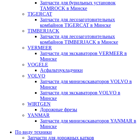
Запчасти для бурильных установок
TAMROCK в Минске
TIGERCAT
Запчасти для лесозаготовительных
комбайнов TIGERCAT в Минске
TIMBERJACK
Запчасти для лесозаготовительных
комбайнов TIMBERJACK в Минске
VERMEER
Запчасти для экскаваторов VERMEER в
Минске
VOGELE
Асфальтоукладчики
VOLVO
Запчасти для миниэкскаваторов VOLVO в
Минске
Запчасти для экскаваторов VOLVO в
Минске
WIRTGEN
Дорожные фрезы
YANMAR
Запчасти для миниэкскаваторов YANMAR в
Минске
По виду техники
Запчасти для дорожных катков