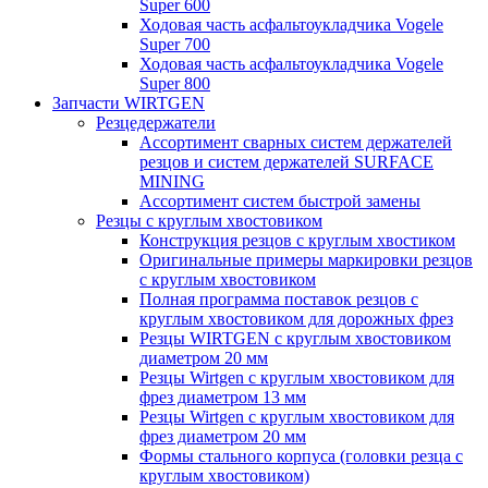
Super 600
Ходовая часть асфальтоукладчика Vogele
Super 700
Ходовая часть асфальтоукладчика Vogele
Super 800
Запчасти WIRTGEN
Резцедержатели
Ассортимент сварных систем держателей
резцов и систем держателей SURFACE
MINING
Ассортимент систем быстрой замены
Резцы с круглым хвостовиком
Конструкция резцов с круглым хвостиком
Оригинальные примеры маркировки резцов
с круглым хвостовиком
Полная программа поставок резцов с
круглым хвостовиком для дорожных фрез
Резцы WIRTGEN с круглым хвостовиком
диаметром 20 мм
Резцы Wirtgen с круглым хвостовиком для
фрез диаметром 13 мм
Резцы Wirtgen с круглым хвостовиком для
фрез диаметром 20 мм
Формы стального корпуса (головки резца с
круглым хвостовиком)