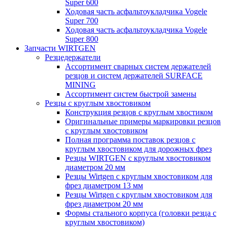
Super 600
Ходовая часть асфальтоукладчика Vogele
Super 700
Ходовая часть асфальтоукладчика Vogele
Super 800
Запчасти WIRTGEN
Резцедержатели
Ассортимент сварных систем держателей
резцов и систем держателей SURFACE
MINING
Ассортимент систем быстрой замены
Резцы с круглым хвостовиком
Конструкция резцов с круглым хвостиком
Оригинальные примеры маркировки резцов
с круглым хвостовиком
Полная программа поставок резцов с
круглым хвостовиком для дорожных фрез
Резцы WIRTGEN с круглым хвостовиком
диаметром 20 мм
Резцы Wirtgen с круглым хвостовиком для
фрез диаметром 13 мм
Резцы Wirtgen с круглым хвостовиком для
фрез диаметром 20 мм
Формы стального корпуса (головки резца с
круглым хвостовиком)