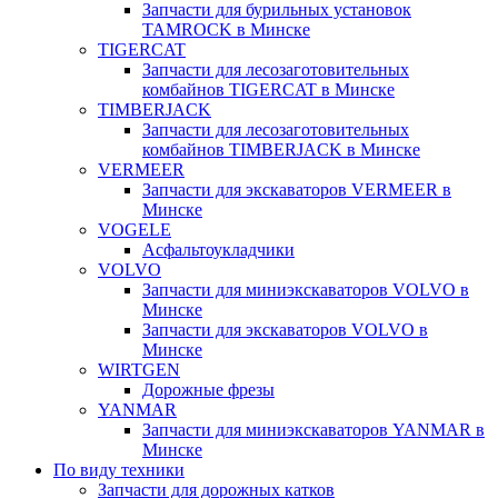
Запчасти для бурильных установок
TAMROCK в Минске
TIGERCAT
Запчасти для лесозаготовительных
комбайнов TIGERCAT в Минске
TIMBERJACK
Запчасти для лесозаготовительных
комбайнов TIMBERJACK в Минске
VERMEER
Запчасти для экскаваторов VERMEER в
Минске
VOGELE
Асфальтоукладчики
VOLVO
Запчасти для миниэкскаваторов VOLVO в
Минске
Запчасти для экскаваторов VOLVO в
Минске
WIRTGEN
Дорожные фрезы
YANMAR
Запчасти для миниэкскаваторов YANMAR в
Минске
По виду техники
Запчасти для дорожных катков