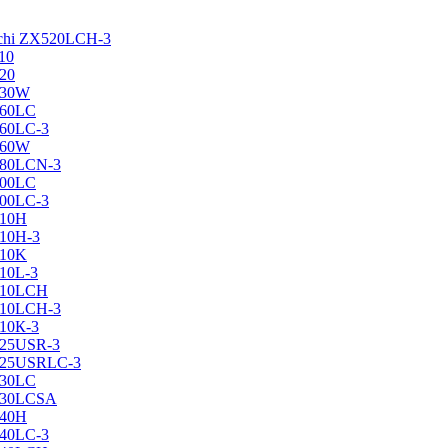
achi ZX520LCH-3
10
120
130W
160LC
160LC-3
160W
X180LCN-3
200LC
200LC-3
210H
210H-3
210K
210L-3
X210LCH
X210LCH-3
210К-3
225USR-3
X225USRLC-3
230LC
X230LCSA
240H
240LC-3