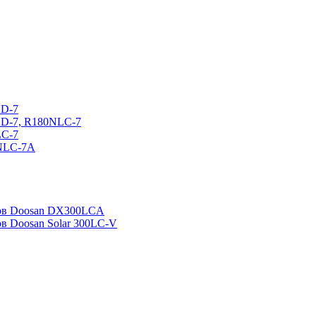
CD-7
CD-7, R180NLC-7
LC-7
0NLC-7A
ров Doosan DX300LCA
ов Doosan Solar 300LC-V