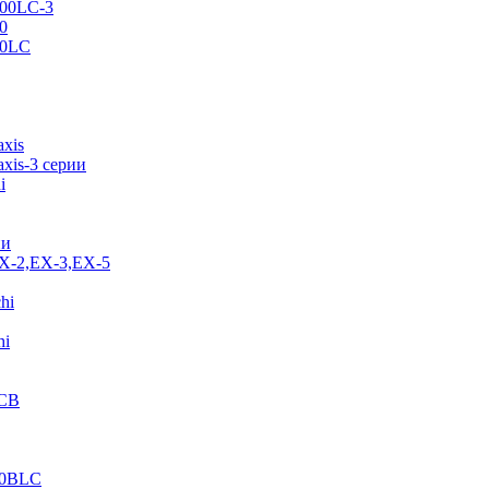
500LC-3
0
70LC
axis
xis-3 серии
i
ии
EX-2,EX-3,EX-5
hi
hi
JCB
40BLC