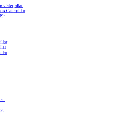
 Caterpillar
в Caterpillar
d9r
llar
lar
llar
tsu
tsu