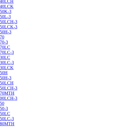
X240LCH
X240LCK
250K-3
250L-3
X250LCH-3
X250LCK-3
250Н-3
270
70-3
270LC
270LC-3
330LC
330LC-3
X330LCK
350H
350H-3
X350LCH
X350LCH-3
X370MTH
X400LCH-3
450
50-3
450LC
450LC-3
X480MTH