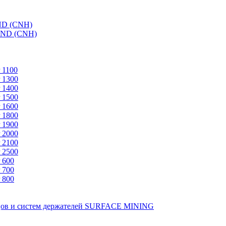
ND (CNH)
AND (CNH)
 1100
 1300
 1400
 1500
 1600
 1800
 1900
 2000
 2100
 2500
 600
 700
 800
зцов и систем держателей SURFACE MINING