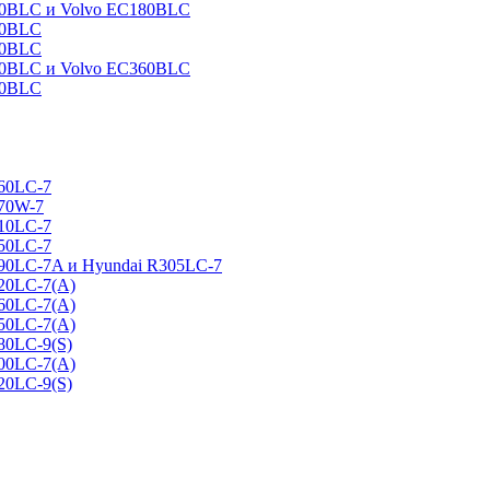
160BLC и Volvo EC180BLC
40BLC
90BLC
330BLC и Volvo EC360BLC
60BLC
160LC-7
170W-7
210LC-7
250LC-7
290LC-7A и Hyundai R305LC-7
320LC-7(A)
360LC-7(A)
450LC-7(A)
80LC-9(S)
500LC-7(A)
20LC-9(S)