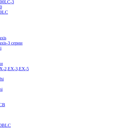
500LC-3
0
70LC
axis
xis-3 серии
i
ии
EX-2,EX-3,EX-5
hi
hi
JCB
40BLC