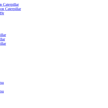
 Caterpillar
в Caterpillar
d9r
llar
lar
llar
tsu
tsu