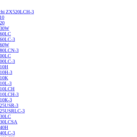
achi ZX520LCH-3
10
120
130W
160LC
160LC-3
160W
X180LCN-3
200LC
200LC-3
210H
210H-3
210K
210L-3
X210LCH
X210LCH-3
210К-3
225USR-3
X225USRLC-3
230LC
X230LCSA
240H
240LC-3