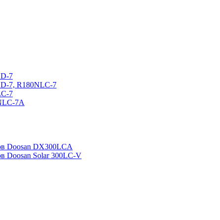
CD-7
CD-7, R180NLC-7
LC-7
0NLC-7A
ров Doosan DX300LCA
ов Doosan Solar 300LC-V