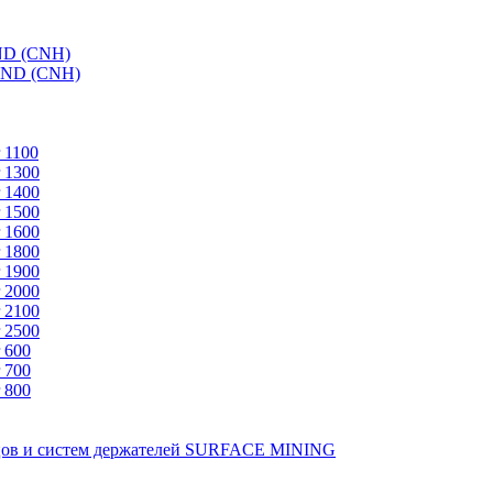
ND (CNH)
AND (CNH)
 1100
 1300
 1400
 1500
 1600
 1800
 1900
 2000
 2100
 2500
 600
 700
 800
зцов и систем держателей SURFACE MINING