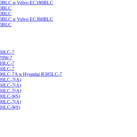
160BLC и Volvo EC180BLC
40BLC
90BLC
330BLC и Volvo EC360BLC
60BLC
160LC-7
170W-7
210LC-7
250LC-7
290LC-7A и Hyundai R305LC-7
320LC-7(A)
360LC-7(A)
450LC-7(A)
80LC-9(S)
500LC-7(A)
20LC-9(S)