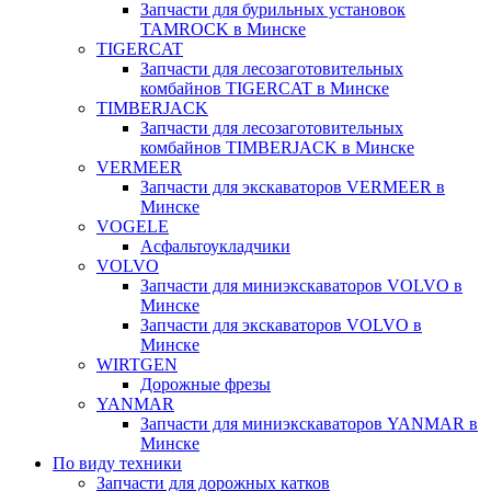
Запчасти для бурильных установок
TAMROCK в Минске
TIGERCAT
Запчасти для лесозаготовительных
комбайнов TIGERCAT в Минске
TIMBERJACK
Запчасти для лесозаготовительных
комбайнов TIMBERJACK в Минске
VERMEER
Запчасти для экскаваторов VERMEER в
Минске
VOGELE
Асфальтоукладчики
VOLVO
Запчасти для миниэкскаваторов VOLVO в
Минске
Запчасти для экскаваторов VOLVO в
Минске
WIRTGEN
Дорожные фрезы
YANMAR
Запчасти для миниэкскаваторов YANMAR в
Минске
По виду техники
Запчасти для дорожных катков