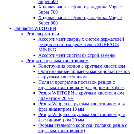
Super 600
Ходовая часть асфальтоукладчика Vogele
Super 700
Ходовая часть асфальтоукладчика Vogele
Super 800
Запчасти WIRTGEN
Резцедержатели
Ассортимент сварных систем держателей
резцов и систем держателей SURFACE
MINING
Ассортимент систем быстрой замены
Резцы с круглым хвостовиком
Конструкция резцов с круглым хвостиком
Оригинальные примеры маркировки резцов
с круглым хвостовиком
Полная программа поставок резцов с
круглым хвостовиком для дорожных фрез
Резцы WIRTGEN с круглым хвостовиком
диаметром 20 мм
Резцы Wirtgen с круглым хвостовиком для
фрез диаметром 13 мм
Резцы Wirtgen с круглым хвостовиком для
фрез диаметром 20 мм
Формы стального корпуса (головки резца с
круглым хвостовиком)