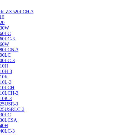
achi ZX520LCH-3
10
120
130W
160LC
160LC-3
160W
X180LCN-3
200LC
200LC-3
210H
210H-3
210K
210L-3
X210LCH
X210LCH-3
210К-3
225USR-3
X225USRLC-3
230LC
X230LCSA
240H
240LC-3