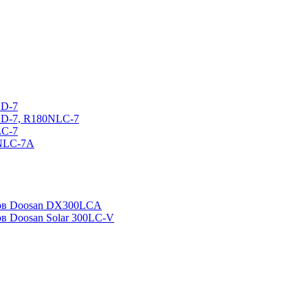
CD-7
CD-7, R180NLC-7
LC-7
0NLC-7A
ров Doosan DX300LCA
ов Doosan Solar 300LC-V