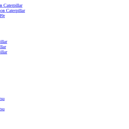
 Caterpillar
в Caterpillar
d9r
llar
lar
llar
tsu
tsu