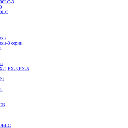
500LC-3
0
70LC
axis
xis-3 серии
i
ии
EX-2,EX-3,EX-5
hi
hi
JCB
40BLC