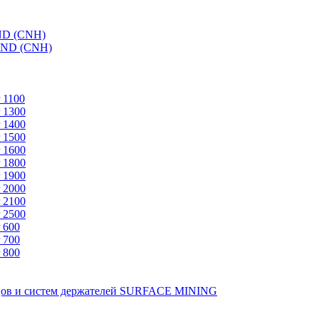
ND (CNH)
AND (CNH)
 1100
 1300
 1400
 1500
 1600
 1800
 1900
 2000
 2100
 2500
 600
 700
 800
зцов и систем держателей SURFACE MINING