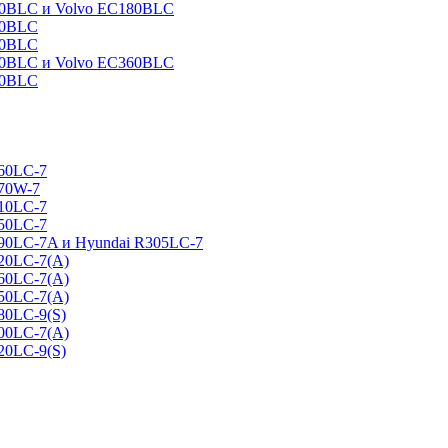
160BLC и Volvo EC180BLC
40BLC
90BLC
330BLC и Volvo EC360BLC
60BLC
160LC-7
170W-7
210LC-7
250LC-7
290LC-7A и Hyundai R305LC-7
320LC-7(A)
360LC-7(A)
450LC-7(A)
80LC-9(S)
500LC-7(A)
20LC-9(S)