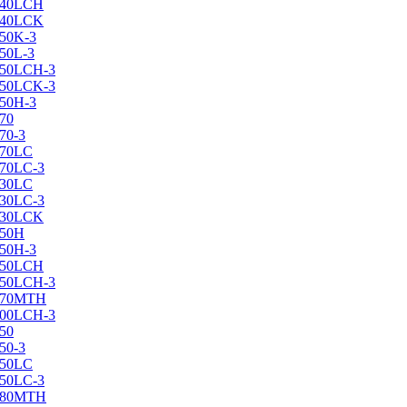
X240LCH
X240LCK
250K-3
250L-3
X250LCH-3
X250LCK-3
250Н-3
270
70-3
270LC
270LC-3
330LC
330LC-3
X330LCK
350H
350H-3
X350LCH
X350LCH-3
X370MTH
X400LCH-3
450
50-3
450LC
450LC-3
X480MTH