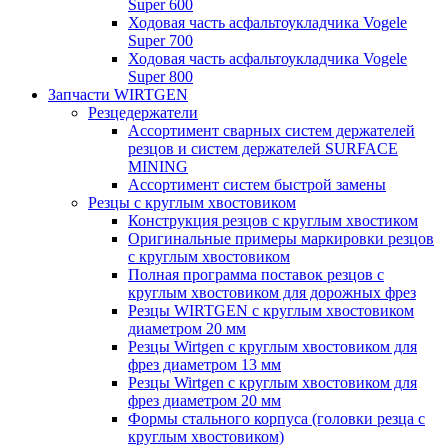
Super 600
Ходовая часть асфальтоукладчика Vogele
Super 700
Ходовая часть асфальтоукладчика Vogele
Super 800
Запчасти WIRTGEN
Резцедержатели
Ассортимент сварных систем держателей
резцов и систем держателей SURFACE
MINING
Ассортимент систем быстрой замены
Резцы с круглым хвостовиком
Конструкция резцов с круглым хвостиком
Оригинальные примеры маркировки резцов
с круглым хвостовиком
Полная программа поставок резцов с
круглым хвостовиком для дорожных фрез
Резцы WIRTGEN с круглым хвостовиком
диаметром 20 мм
Резцы Wirtgen с круглым хвостовиком для
фрез диаметром 13 мм
Резцы Wirtgen с круглым хвостовиком для
фрез диаметром 20 мм
Формы стального корпуса (головки резца с
круглым хвостовиком)