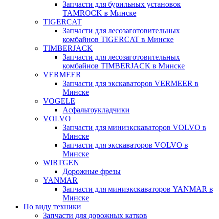
Запчасти для бурильных установок
TAMROCK в Минске
TIGERCAT
Запчасти для лесозаготовительных
комбайнов TIGERCAT в Минске
TIMBERJACK
Запчасти для лесозаготовительных
комбайнов TIMBERJACK в Минске
VERMEER
Запчасти для экскаваторов VERMEER в
Минске
VOGELE
Асфальтоукладчики
VOLVO
Запчасти для миниэкскаваторов VOLVO в
Минске
Запчасти для экскаваторов VOLVO в
Минске
WIRTGEN
Дорожные фрезы
YANMAR
Запчасти для миниэкскаваторов YANMAR в
Минске
По виду техники
Запчасти для дорожных катков