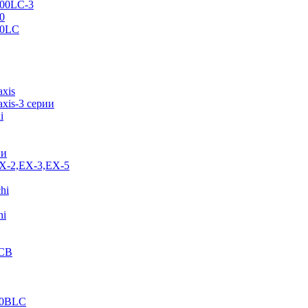
500LC-3
0
70LC
axis
xis-3 серии
i
ии
EX-2,EX-3,EX-5
hi
hi
JCB
40BLC