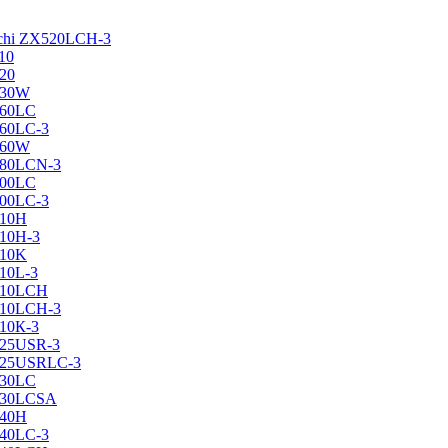
achi ZX520LCH-3
10
120
130W
160LC
160LC-3
160W
X180LCN-3
200LC
200LC-3
210H
210H-3
210K
210L-3
X210LCH
X210LCH-3
210К-3
225USR-3
X225USRLC-3
230LC
X230LCSA
240H
240LC-3