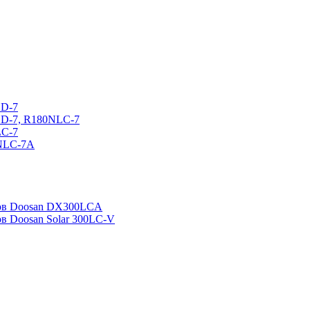
CD-7
CD-7, R180NLC-7
LC-7
0NLC-7A
ров Doosan DX300LCA
ов Doosan Solar 300LC-V