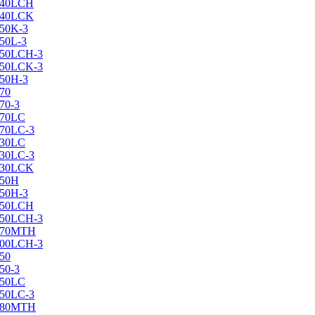
X240LCH
X240LCK
250K-3
250L-3
X250LCH-3
X250LCK-3
250Н-3
270
70-3
270LC
270LC-3
330LC
330LC-3
X330LCK
350H
350H-3
X350LCH
X350LCH-3
X370MTH
X400LCH-3
450
50-3
450LC
450LC-3
X480MTH