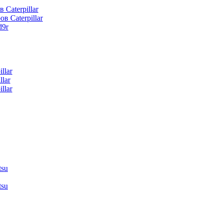
 Caterpillar
в Caterpillar
d9r
llar
lar
llar
tsu
tsu