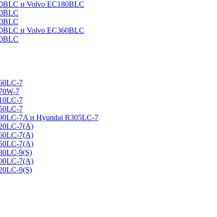
160BLC и Volvo EC180BLC
40BLC
90BLC
330BLC и Volvo EC360BLC
60BLC
160LC-7
170W-7
210LC-7
250LC-7
290LC-7A и Hyundai R305LC-7
320LC-7(A)
360LC-7(A)
450LC-7(A)
80LC-9(S)
500LC-7(A)
20LC-9(S)