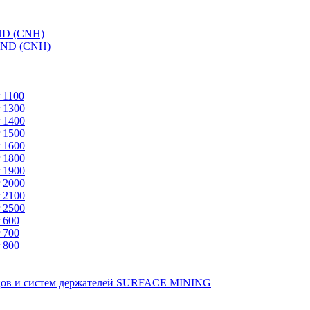
ND (CNH)
AND (CNH)
 1100
 1300
 1400
 1500
 1600
 1800
 1900
 2000
 2100
 2500
 600
 700
 800
зцов и систем держателей SURFACE MINING