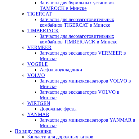
Запчасти для бурильных установок
TAMROCK в Минске
TIGERCAT
Запчасти для лесозаготовительных
комбайнов TIGERCAT в Минске
TIMBERJACK
Запчасти для лесозаготовительных
комбайнов TIMBERJACK в Минске
VERMEER
Запчасти для экскаваторов VERMEER в
Минске
VOGELE
Асфальтоукладчики
VOLVO
Запчасти для миниэкскаваторов VOLVO в
Минске
Запчасти для экскаваторов VOLVO в
Минске
WIRTGEN
Дорожные фрезы
YANMAR
Запчасти для миниэкскаваторов YANMAR в
Минске
По виду техники
Запчасти для дорожных катков