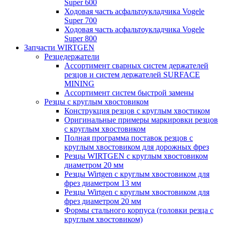
Super 600
Ходовая часть асфальтоукладчика Vogele
Super 700
Ходовая часть асфальтоукладчика Vogele
Super 800
Запчасти WIRTGEN
Резцедержатели
Ассортимент сварных систем держателей
резцов и систем держателей SURFACE
MINING
Ассортимент систем быстрой замены
Резцы с круглым хвостовиком
Конструкция резцов с круглым хвостиком
Оригинальные примеры маркировки резцов
с круглым хвостовиком
Полная программа поставок резцов с
круглым хвостовиком для дорожных фрез
Резцы WIRTGEN с круглым хвостовиком
диаметром 20 мм
Резцы Wirtgen с круглым хвостовиком для
фрез диаметром 13 мм
Резцы Wirtgen с круглым хвостовиком для
фрез диаметром 20 мм
Формы стального корпуса (головки резца с
круглым хвостовиком)