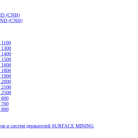
ND (CNH)
AND (CNH)
 1100
 1300
 1400
 1500
 1600
 1800
 1900
 2000
 2100
 2500
 600
 700
 800
зцов и систем держателей SURFACE MINING