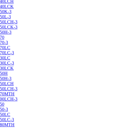
X240LCH
X240LCK
250K-3
250L-3
X250LCH-3
X250LCK-3
250Н-3
270
70-3
270LC
270LC-3
330LC
330LC-3
X330LCK
350H
350H-3
X350LCH
X350LCH-3
X370MTH
X400LCH-3
450
50-3
450LC
450LC-3
X480MTH