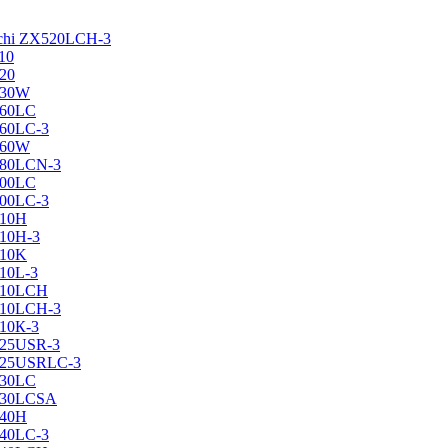
achi ZX520LCH-3
10
120
130W
160LC
160LC-3
160W
X180LCN-3
200LC
200LC-3
210H
210H-3
210K
210L-3
X210LCH
X210LCH-3
210К-3
225USR-3
X225USRLC-3
230LC
X230LCSA
240H
240LC-3