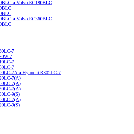
160BLC и Volvo EC180BLC
40BLC
90BLC
330BLC и Volvo EC360BLC
60BLC
160LC-7
170W-7
210LC-7
250LC-7
290LC-7A и Hyundai R305LC-7
320LC-7(A)
360LC-7(A)
450LC-7(A)
80LC-9(S)
500LC-7(A)
20LC-9(S)