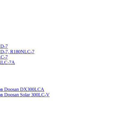
CD-7
CD-7, R180NLC-7
LC-7
0NLC-7A
ров Doosan DX300LCA
ов Doosan Solar 300LC-V