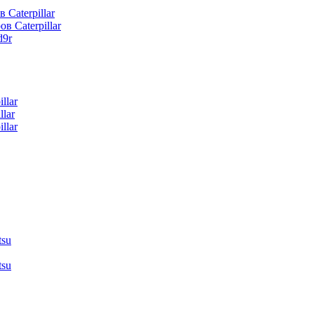
 Caterpillar
в Caterpillar
d9r
llar
lar
llar
tsu
tsu