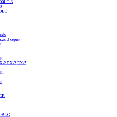
500LC-3
0
70LC
axis
xis-3 серии
i
ии
EX-2,EX-3,EX-5
hi
hi
JCB
40BLC