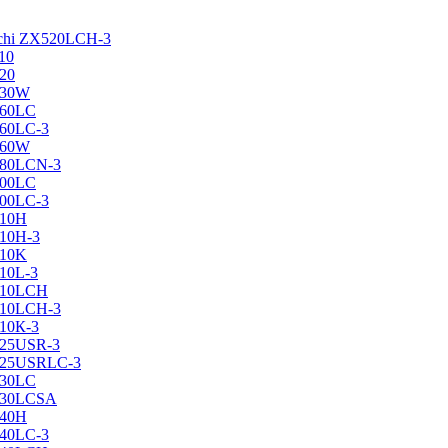
achi ZX520LCH-3
10
120
130W
160LC
160LC-3
160W
X180LCN-3
200LC
200LC-3
210H
210H-3
210K
210L-3
X210LCH
X210LCH-3
210К-3
225USR-3
X225USRLC-3
230LC
X230LCSA
240H
240LC-3