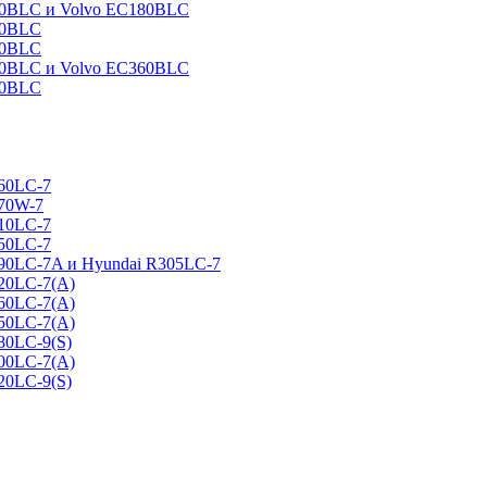
160BLC и Volvo EC180BLC
40BLC
90BLC
330BLC и Volvo EC360BLC
60BLC
160LC-7
170W-7
210LC-7
250LC-7
290LC-7A и Hyundai R305LC-7
320LC-7(A)
360LC-7(A)
450LC-7(A)
80LC-9(S)
500LC-7(A)
20LC-9(S)