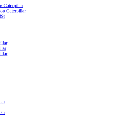
 Caterpillar
в Caterpillar
d9r
llar
lar
llar
tsu
tsu