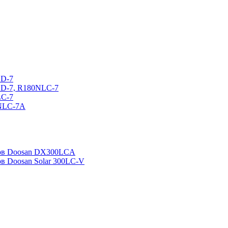
CD-7
CD-7, R180NLC-7
LC-7
0NLC-7A
ров Doosan DX300LCA
ов Doosan Solar 300LC-V