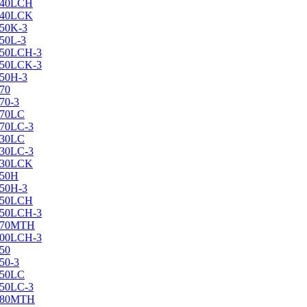
X240LCH
X240LCK
250K-3
250L-3
X250LCH-3
X250LCK-3
250Н-3
270
70-3
270LC
270LC-3
330LC
330LC-3
X330LCK
350H
350H-3
X350LCH
X350LCH-3
X370MTH
X400LCH-3
450
50-3
450LC
450LC-3
X480MTH