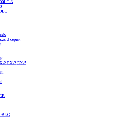
500LC-3
0
70LC
axis
xis-3 серии
i
ии
EX-2,EX-3,EX-5
hi
hi
JCB
40BLC