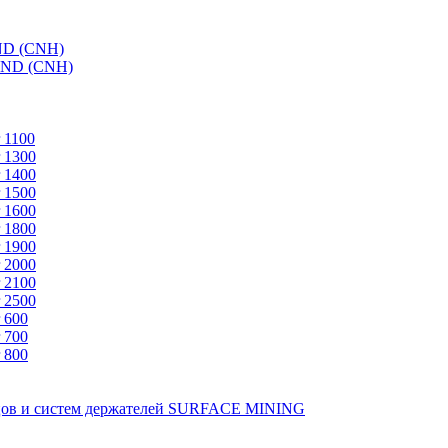
ND (CNH)
AND (CNH)
 1100
 1300
 1400
 1500
 1600
 1800
 1900
 2000
 2100
 2500
 600
 700
 800
зцов и систем держателей SURFACE MINING