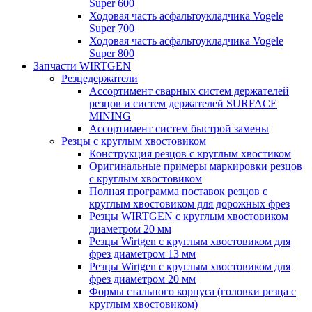
Super 600
Ходовая часть асфальтоукладчика Vogele
Super 700
Ходовая часть асфальтоукладчика Vogele
Super 800
Запчасти WIRTGEN
Резцедержатели
Ассортимент сварных систем держателей
резцов и систем держателей SURFACE
MINING
Ассортимент систем быстрой замены
Резцы с круглым хвостовиком
Конструкция резцов с круглым хвостиком
Оригинальные примеры маркировки резцов
с круглым хвостовиком
Полная программа поставок резцов с
круглым хвостовиком для дорожных фрез
Резцы WIRTGEN с круглым хвостовиком
диаметром 20 мм
Резцы Wirtgen с круглым хвостовиком для
фрез диаметром 13 мм
Резцы Wirtgen с круглым хвостовиком для
фрез диаметром 20 мм
Формы стального корпуса (головки резца с
круглым хвостовиком)