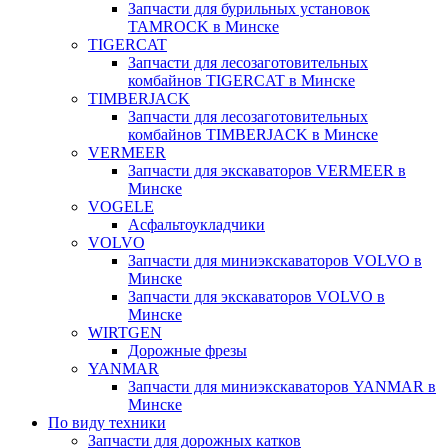
Запчасти для бурильных установок
TAMROCK в Минске
TIGERCAT
Запчасти для лесозаготовительных
комбайнов TIGERCAT в Минске
TIMBERJACK
Запчасти для лесозаготовительных
комбайнов TIMBERJACK в Минске
VERMEER
Запчасти для экскаваторов VERMEER в
Минске
VOGELE
Асфальтоукладчики
VOLVO
Запчасти для миниэкскаваторов VOLVO в
Минске
Запчасти для экскаваторов VOLVO в
Минске
WIRTGEN
Дорожные фрезы
YANMAR
Запчасти для миниэкскаваторов YANMAR в
Минске
По виду техники
Запчасти для дорожных катков