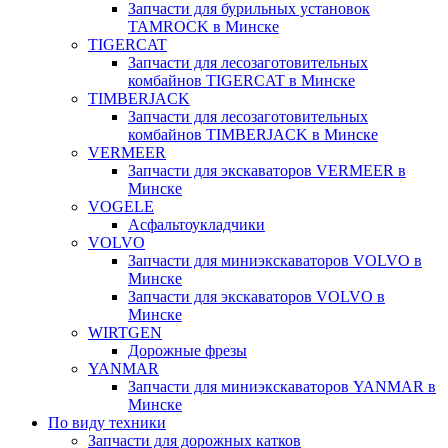
Запчасти для бурильных установок
TAMROCK в Минске
TIGERCAT
Запчасти для лесозаготовительных
комбайнов TIGERCAT в Минске
TIMBERJACK
Запчасти для лесозаготовительных
комбайнов TIMBERJACK в Минске
VERMEER
Запчасти для экскаваторов VERMEER в
Минске
VOGELE
Асфальтоукладчики
VOLVO
Запчасти для миниэкскаваторов VOLVO в
Минске
Запчасти для экскаваторов VOLVO в
Минске
WIRTGEN
Дорожные фрезы
YANMAR
Запчасти для миниэкскаваторов YANMAR в
Минске
По виду техники
Запчасти для дорожных катков