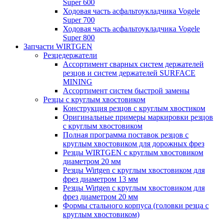
Super 600
Ходовая часть асфальтоукладчика Vogele
Super 700
Ходовая часть асфальтоукладчика Vogele
Super 800
Запчасти WIRTGEN
Резцедержатели
Ассортимент сварных систем держателей
резцов и систем держателей SURFACE
MINING
Ассортимент систем быстрой замены
Резцы с круглым хвостовиком
Конструкция резцов с круглым хвостиком
Оригинальные примеры маркировки резцов
с круглым хвостовиком
Полная программа поставок резцов с
круглым хвостовиком для дорожных фрез
Резцы WIRTGEN с круглым хвостовиком
диаметром 20 мм
Резцы Wirtgen с круглым хвостовиком для
фрез диаметром 13 мм
Резцы Wirtgen с круглым хвостовиком для
фрез диаметром 20 мм
Формы стального корпуса (головки резца с
круглым хвостовиком)