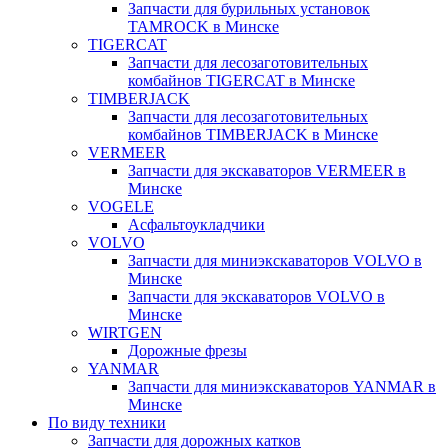
Запчасти для бурильных установок
TAMROCK в Минске
TIGERCAT
Запчасти для лесозаготовительных
комбайнов TIGERCAT в Минске
TIMBERJACK
Запчасти для лесозаготовительных
комбайнов TIMBERJACK в Минске
VERMEER
Запчасти для экскаваторов VERMEER в
Минске
VOGELE
Асфальтоукладчики
VOLVO
Запчасти для миниэкскаваторов VOLVO в
Минске
Запчасти для экскаваторов VOLVO в
Минске
WIRTGEN
Дорожные фрезы
YANMAR
Запчасти для миниэкскаваторов YANMAR в
Минске
По виду техники
Запчасти для дорожных катков