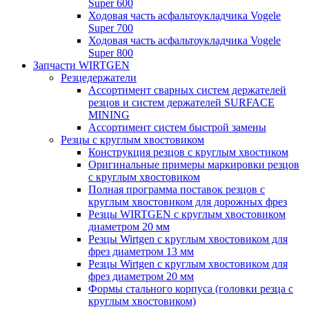
Super 600
Ходовая часть асфальтоукладчика Vogele
Super 700
Ходовая часть асфальтоукладчика Vogele
Super 800
Запчасти WIRTGEN
Резцедержатели
Ассортимент сварных систем держателей
резцов и систем держателей SURFACE
MINING
Ассортимент систем быстрой замены
Резцы с круглым хвостовиком
Конструкция резцов с круглым хвостиком
Оригинальные примеры маркировки резцов
с круглым хвостовиком
Полная программа поставок резцов с
круглым хвостовиком для дорожных фрез
Резцы WIRTGEN с круглым хвостовиком
диаметром 20 мм
Резцы Wirtgen с круглым хвостовиком для
фрез диаметром 13 мм
Резцы Wirtgen с круглым хвостовиком для
фрез диаметром 20 мм
Формы стального корпуса (головки резца с
круглым хвостовиком)