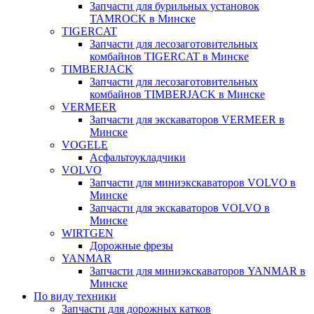
Запчасти для бурильных установок
TAMROCK в Минске
TIGERCAT
Запчасти для лесозаготовительных
комбайнов TIGERCAT в Минске
TIMBERJACK
Запчасти для лесозаготовительных
комбайнов TIMBERJACK в Минске
VERMEER
Запчасти для экскаваторов VERMEER в
Минске
VOGELE
Асфальтоукладчики
VOLVO
Запчасти для миниэкскаваторов VOLVO в
Минске
Запчасти для экскаваторов VOLVO в
Минске
WIRTGEN
Дорожные фрезы
YANMAR
Запчасти для миниэкскаваторов YANMAR в
Минске
По виду техники
Запчасти для дорожных катков