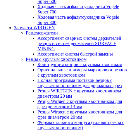
Super 600
Ходовая часть асфальтоукладчика Vogele
Super 700
Ходовая часть асфальтоукладчика Vogele
Super 800
Запчасти WIRTGEN
Резцедержатели
Ассортимент сварных систем держателей
резцов и систем держателей SURFACE
MINING
Ассортимент систем быстрой замены
Резцы с круглым хвостовиком
Конструкция резцов с круглым хвостиком
Оригинальные примеры маркировки резцов
с круглым хвостовиком
Полная программа поставок резцов с
круглым хвостовиком для дорожных фрез
Резцы WIRTGEN с круглым хвостовиком
диаметром 20 мм
Резцы Wirtgen с круглым хвостовиком для
фрез диаметром 13 мм
Резцы Wirtgen с круглым хвостовиком для
фрез диаметром 20 мм
Формы стального корпуса (головки резца с
круглым хвостовиком)