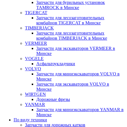
Запчасти для бурильных установок
TAMROCK в Минске
TIGERCAT
Запчасти для лесозаготовительных
комбайнов TIGERCAT в Минске
TIMBERJACK
Запчасти для лесозаготовительных
комбайнов TIMBERJACK в Минске
VERMEER
Запчасти для экскаваторов VERMEER в
Минске
VOGELE
Асфальтоукладчики
VOLVO
Запчасти для миниэкскаваторов VOLVO в
Минске
Запчасти для экскаваторов VOLVO в
Минске
WIRTGEN
Дорожные фрезы
YANMAR
Запчасти для миниэкскаваторов YANMAR в
Минске
По виду техники
Запчасти для дорожных катков