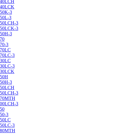
X240LCH
X240LCK
250K-3
250L-3
X250LCH-3
X250LCK-3
250Н-3
270
70-3
270LC
270LC-3
330LC
330LC-3
X330LCK
350H
350H-3
X350LCH
X350LCH-3
X370MTH
X400LCH-3
450
50-3
450LC
450LC-3
X480MTH