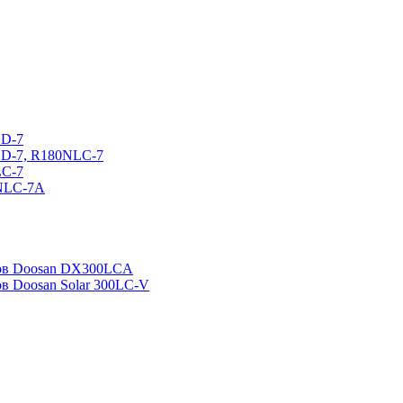
CD-7
CD-7, R180NLC-7
LC-7
0NLC-7A
ров Doosan DX300LCA
ов Doosan Solar 300LC-V