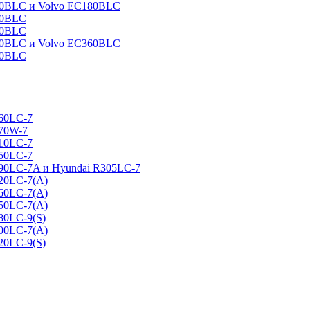
160BLC и Volvo EC180BLC
40BLC
90BLC
330BLC и Volvo EC360BLC
60BLC
160LC-7
170W-7
210LC-7
250LC-7
290LC-7A и Hyundai R305LC-7
320LC-7(A)
360LC-7(A)
450LC-7(A)
80LC-9(S)
500LC-7(A)
20LC-9(S)