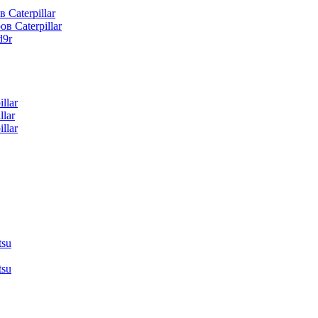
 Caterpillar
в Caterpillar
d9r
llar
lar
llar
tsu
tsu