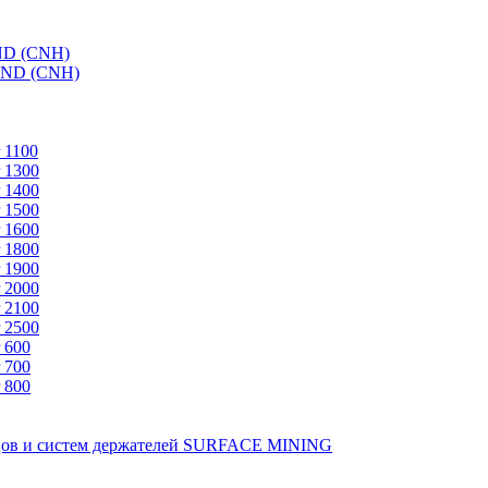
ND (CNH)
AND (CNH)
 1100
 1300
 1400
 1500
 1600
 1800
 1900
 2000
 2100
 2500
 600
 700
 800
зцов и систем держателей SURFACE MINING