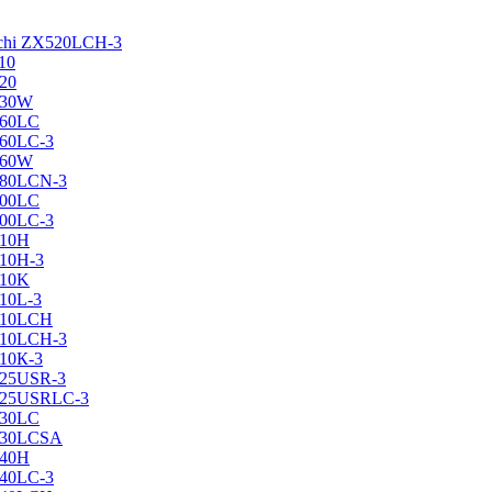
achi ZX520LCH-3
10
120
130W
160LC
160LC-3
160W
X180LCN-3
200LC
200LC-3
210H
210H-3
210K
210L-3
X210LCH
X210LCH-3
210К-3
225USR-3
X225USRLC-3
230LC
X230LCSA
240H
240LC-3