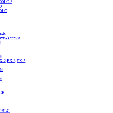
500LC-3
0
70LC
axis
xis-3 серии
i
ии
EX-2,EX-3,EX-5
hi
hi
JCB
40BLC