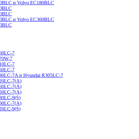
160BLC и Volvo EC180BLC
40BLC
90BLC
330BLC и Volvo EC360BLC
60BLC
160LC-7
170W-7
210LC-7
250LC-7
290LC-7A и Hyundai R305LC-7
320LC-7(A)
360LC-7(A)
450LC-7(A)
80LC-9(S)
500LC-7(A)
20LC-9(S)