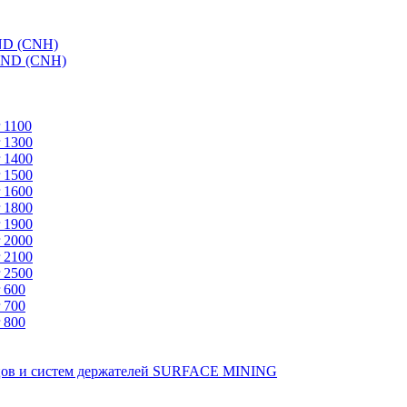
ND (CNH)
AND (CNH)
 1100
 1300
 1400
 1500
 1600
 1800
 1900
 2000
 2100
 2500
 600
 700
 800
зцов и систем держателей SURFACE MINING