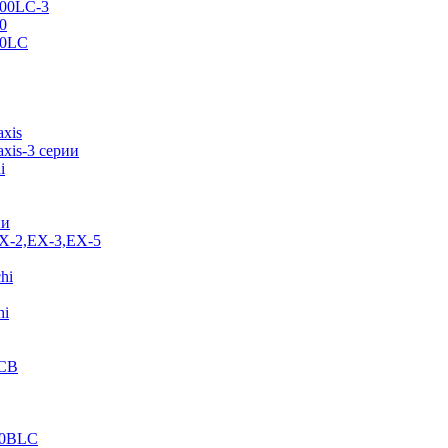
500LC-3
0
70LC
axis
xis-3 серии
i
ии
EX-2,EX-3,EX-5
hi
hi
JCB
40BLC