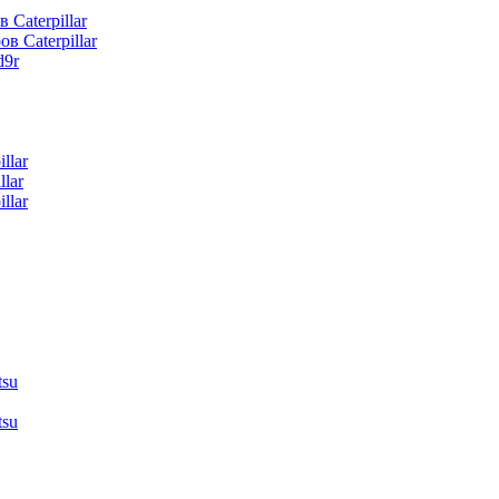
 Caterpillar
в Caterpillar
d9r
llar
lar
llar
tsu
tsu