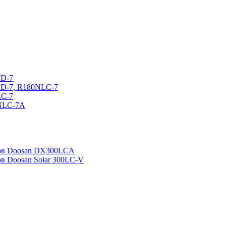
CD-7
CD-7, R180NLC-7
LC-7
0NLC-7A
ров Doosan DX300LCA
ов Doosan Solar 300LC-V