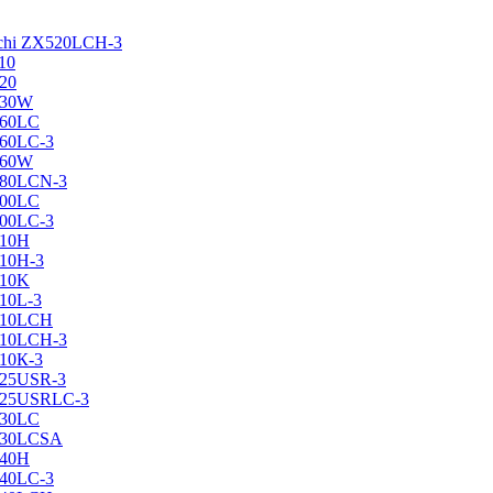
achi ZX520LCH-3
10
120
130W
160LC
160LC-3
160W
X180LCN-3
200LC
200LC-3
210H
210H-3
210K
210L-3
X210LCH
X210LCH-3
210К-3
225USR-3
X225USRLC-3
230LC
X230LCSA
240H
240LC-3