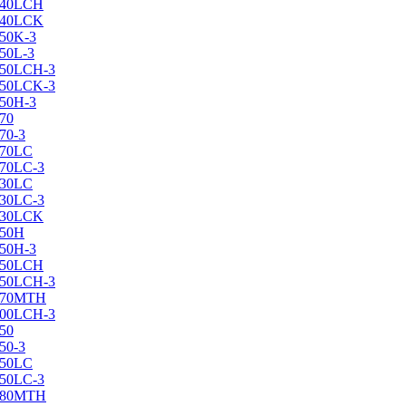
X240LCH
X240LCK
250K-3
250L-3
X250LCH-3
X250LCK-3
250Н-3
270
70-3
270LC
270LC-3
330LC
330LC-3
X330LCK
350H
350H-3
X350LCH
X350LCH-3
X370MTH
X400LCH-3
450
50-3
450LC
450LC-3
X480MTH