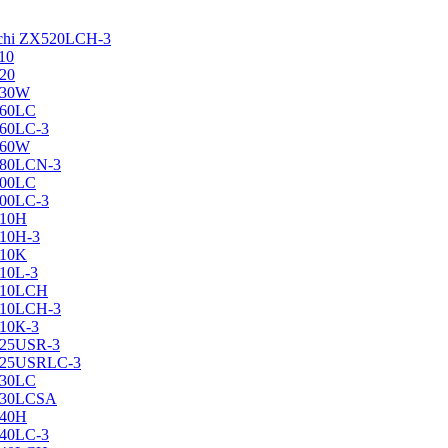
achi ZX520LCH-3
10
120
130W
160LC
160LC-3
160W
X180LCN-3
200LC
200LC-3
210H
210H-3
210K
210L-3
X210LCH
X210LCH-3
210К-3
225USR-3
X225USRLC-3
230LC
X230LCSA
240H
240LC-3