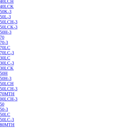
X240LCH
X240LCK
250K-3
250L-3
X250LCH-3
X250LCK-3
250Н-3
270
70-3
270LC
270LC-3
330LC
330LC-3
X330LCK
350H
350H-3
X350LCH
X350LCH-3
X370MTH
X400LCH-3
450
50-3
450LC
450LC-3
X480MTH