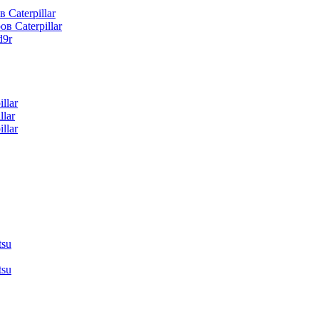
 Caterpillar
в Caterpillar
d9r
llar
lar
llar
tsu
tsu