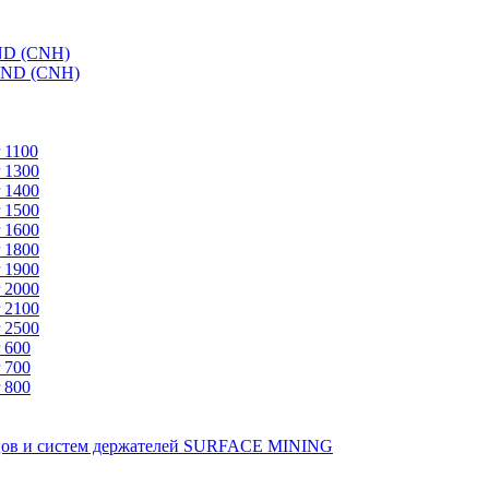
ND (CNH)
AND (CNH)
 1100
 1300
 1400
 1500
 1600
 1800
 1900
 2000
 2100
 2500
 600
 700
 800
зцов и систем держателей SURFACE MINING