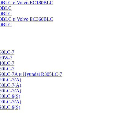
160BLC и Volvo EC180BLC
40BLC
90BLC
330BLC и Volvo EC360BLC
60BLC
160LC-7
170W-7
210LC-7
250LC-7
290LC-7A и Hyundai R305LC-7
320LC-7(A)
360LC-7(A)
450LC-7(A)
80LC-9(S)
500LC-7(A)
20LC-9(S)