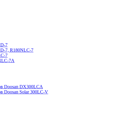
CD-7
CD-7, R180NLC-7
LC-7
0NLC-7A
ров Doosan DX300LCA
ов Doosan Solar 300LC-V