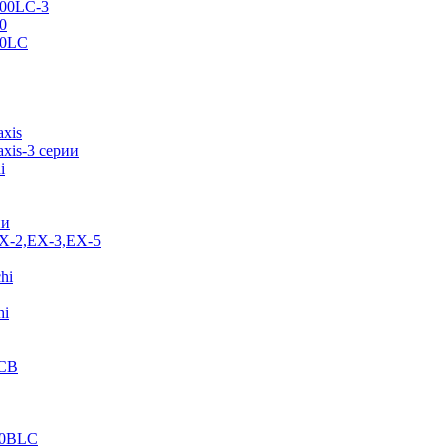
500LC-3
0
70LC
axis
xis-3 серии
i
ии
EX-2,EX-3,EX-5
hi
hi
JCB
40BLC