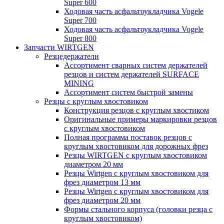
Super 600
Ходовая часть асфальтоукладчика Vogele
Super 700
Ходовая часть асфальтоукладчика Vogele
Super 800
Запчасти WIRTGEN
Резцедержатели
Ассортимент сварных систем держателей
резцов и систем держателей SURFACE
MINING
Ассортимент систем быстрой замены
Резцы с круглым хвостовиком
Конструкция резцов с круглым хвостиком
Оригинальные примеры маркировки резцов
с круглым хвостовиком
Полная программа поставок резцов с
круглым хвостовиком для дорожных фрез
Резцы WIRTGEN с круглым хвостовиком
диаметром 20 мм
Резцы Wirtgen с круглым хвостовиком для
фрез диаметром 13 мм
Резцы Wirtgen с круглым хвостовиком для
фрез диаметром 20 мм
Формы стального корпуса (головки резца с
круглым хвостовиком)