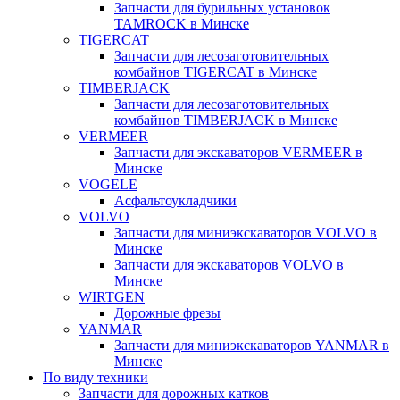
Запчасти для бурильных установок
TAMROCK в Минске
TIGERCAT
Запчасти для лесозаготовительных
комбайнов TIGERCAT в Минске
TIMBERJACK
Запчасти для лесозаготовительных
комбайнов TIMBERJACK в Минске
VERMEER
Запчасти для экскаваторов VERMEER в
Минске
VOGELE
Асфальтоукладчики
VOLVO
Запчасти для миниэкскаваторов VOLVO в
Минске
Запчасти для экскаваторов VOLVO в
Минске
WIRTGEN
Дорожные фрезы
YANMAR
Запчасти для миниэкскаваторов YANMAR в
Минске
По виду техники
Запчасти для дорожных катков