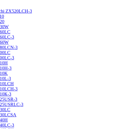
achi ZX520LCH-3
10
120
130W
160LC
160LC-3
160W
X180LCN-3
200LC
200LC-3
210H
210H-3
210K
210L-3
X210LCH
X210LCH-3
210К-3
225USR-3
X225USRLC-3
230LC
X230LCSA
240H
240LC-3