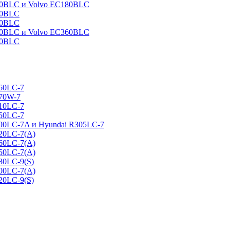
160BLC и Volvo EC180BLC
40BLC
90BLC
330BLC и Volvo EC360BLC
60BLC
160LC-7
170W-7
210LC-7
250LC-7
290LC-7A и Hyundai R305LC-7
320LC-7(A)
360LC-7(A)
450LC-7(A)
80LC-9(S)
500LC-7(A)
20LC-9(S)