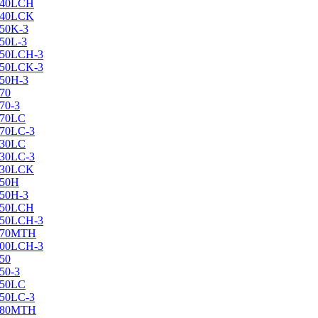
X240LCH
X240LCK
250K-3
250L-3
X250LCH-3
X250LCK-3
250Н-3
270
70-3
270LC
270LC-3
330LC
330LC-3
X330LCK
350H
350H-3
X350LCH
X350LCH-3
X370MTH
X400LCH-3
450
50-3
450LC
450LC-3
X480MTH