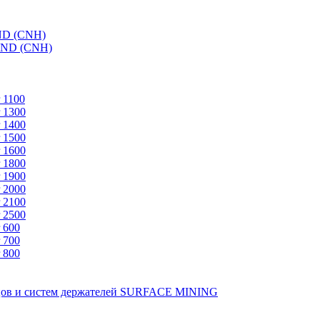
ND (CNH)
AND (CNH)
 1100
 1300
 1400
 1500
 1600
 1800
 1900
 2000
 2100
 2500
 600
 700
 800
зцов и систем держателей SURFACE MINING