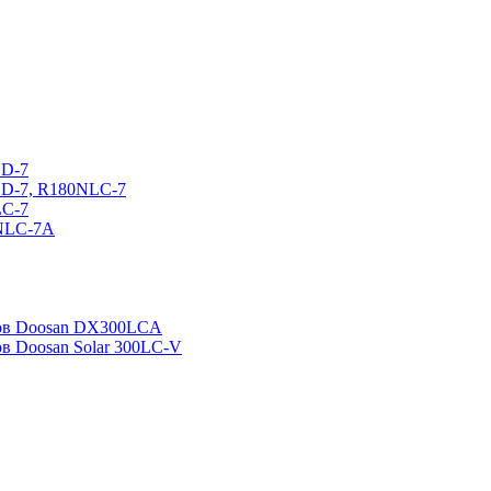
CD-7
CD-7, R180NLC-7
LC-7
0NLC-7A
ров Doosan DX300LCA
ов Doosan Solar 300LC-V