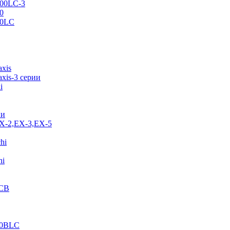
500LC-3
0
70LC
axis
xis-3 серии
i
ии
EX-2,EX-3,EX-5
hi
hi
JCB
40BLC