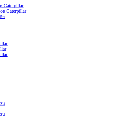
 Caterpillar
в Caterpillar
d9r
llar
lar
llar
tsu
tsu