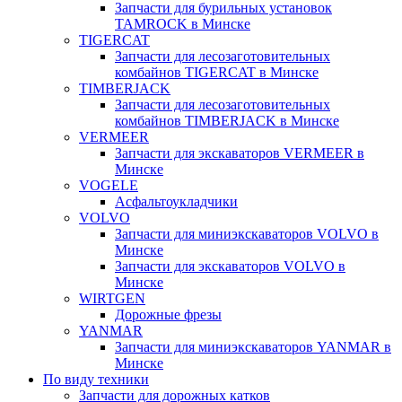
Запчасти для бурильных установок
TAMROCK в Минске
TIGERCAT
Запчасти для лесозаготовительных
комбайнов TIGERCAT в Минске
TIMBERJACK
Запчасти для лесозаготовительных
комбайнов TIMBERJACK в Минске
VERMEER
Запчасти для экскаваторов VERMEER в
Минске
VOGELE
Асфальтоукладчики
VOLVO
Запчасти для миниэкскаваторов VOLVO в
Минске
Запчасти для экскаваторов VOLVO в
Минске
WIRTGEN
Дорожные фрезы
YANMAR
Запчасти для миниэкскаваторов YANMAR в
Минске
По виду техники
Запчасти для дорожных катков