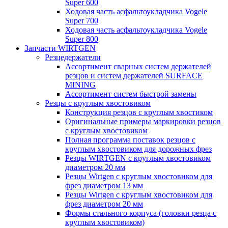
Super 600
Ходовая часть асфальтоукладчика Vogele
Super 700
Ходовая часть асфальтоукладчика Vogele
Super 800
Запчасти WIRTGEN
Резцедержатели
Ассортимент сварных систем держателей
резцов и систем держателей SURFACE
MINING
Ассортимент систем быстрой замены
Резцы с круглым хвостовиком
Конструкция резцов с круглым хвостиком
Оригинальные примеры маркировки резцов
с круглым хвостовиком
Полная программа поставок резцов с
круглым хвостовиком для дорожных фрез
Резцы WIRTGEN с круглым хвостовиком
диаметром 20 мм
Резцы Wirtgen с круглым хвостовиком для
фрез диаметром 13 мм
Резцы Wirtgen с круглым хвостовиком для
фрез диаметром 20 мм
Формы стального корпуса (головки резца с
круглым хвостовиком)