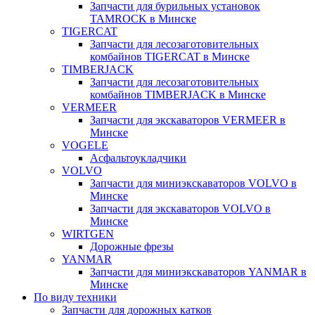
Запчасти для бурильных установок
TAMROCK в Минске
TIGERCAT
Запчасти для лесозаготовительных
комбайнов TIGERCAT в Минске
TIMBERJACK
Запчасти для лесозаготовительных
комбайнов TIMBERJACK в Минске
VERMEER
Запчасти для экскаваторов VERMEER в
Минске
VOGELE
Асфальтоукладчики
VOLVO
Запчасти для миниэкскаваторов VOLVO в
Минске
Запчасти для экскаваторов VOLVO в
Минске
WIRTGEN
Дорожные фрезы
YANMAR
Запчасти для миниэкскаваторов YANMAR в
Минске
По виду техники
Запчасти для дорожных катков