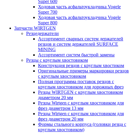
Super 600
Ходовая часть асфальтоукладчика Vogele
Super 700
Ходовая часть асфальтоукладчика Vogele
Super 800
Запчасти WIRTGEN
Резцедержатели
Ассортимент сварных систем держателей
резцов и систем держателей SURFACE
MINING
Ассортимент систем быстрой замены
Резцы с круглым хвостовиком
Конструкция резцов с круглым хвостиком
Оригинальные примеры маркировки резцов
с круглым хвостовиком
Полная программа поставок резцов с
круглым хвостовиком для дорожных фрез
Резцы WIRTGEN с круглым хвостовиком
диаметром 20 мм
Резцы Wirtgen с круглым хвостовиком для
фрез диаметром 13 мм
Резцы Wirtgen с круглым хвостовиком для
фрез диаметром 20 мм
Формы стального корпуса (головки резца с
круглым хвостовиком)