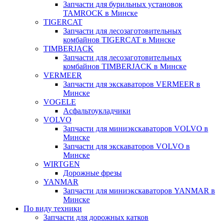
Запчасти для бурильных установок
TAMROCK в Минске
TIGERCAT
Запчасти для лесозаготовительных
комбайнов TIGERCAT в Минске
TIMBERJACK
Запчасти для лесозаготовительных
комбайнов TIMBERJACK в Минске
VERMEER
Запчасти для экскаваторов VERMEER в
Минске
VOGELE
Асфальтоукладчики
VOLVO
Запчасти для миниэкскаваторов VOLVO в
Минске
Запчасти для экскаваторов VOLVO в
Минске
WIRTGEN
Дорожные фрезы
YANMAR
Запчасти для миниэкскаваторов YANMAR в
Минске
По виду техники
Запчасти для дорожных катков