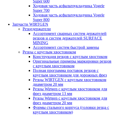
Super 600
Ходовая часть асфальтоукладчика Vogele
Super 700
Ходовая часть асфальтоукладчика Vogele
Super 800
Запчасти WIRTGEN
Резцедержатели
Ассортимент сварных систем держателей
резцов и систем держателей SURFACE
MINING
Ассортимент систем быстрой замены
Резцы с круглым хвостовиком
Конструкция резцов с круглым хвостиком
Оригинальные примеры маркировки резцов
с круглым хвостовиком
Полная программа поставок резцов с
круглым хвостовиком для дорожных фрез
Резцы WIRTGEN с круглым хвостовиком
диаметром 20 мм
Резцы Wirtgen с круглым хвостовиком для
фрез диаметром 13 мм
Резцы Wirtgen с круглым хвостовиком для
фрез диаметром 20 мм
Формы стального корпуса (головки резца с
круглым хвостовиком)