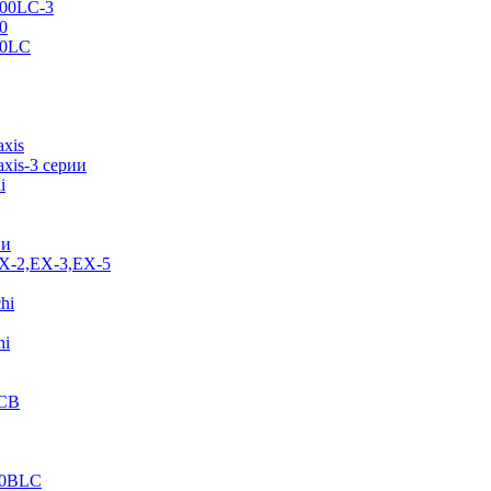
500LC-3
0
70LC
axis
xis-3 серии
i
ии
EX-2,EX-3,EX-5
hi
hi
JCB
40BLC