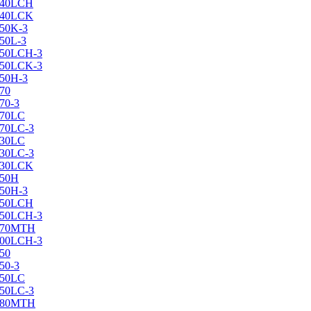
X240LCH
X240LCK
250K-3
250L-3
X250LCH-3
X250LCK-3
250Н-3
270
70-3
270LC
270LC-3
330LC
330LC-3
X330LCK
350H
350H-3
X350LCH
X350LCH-3
X370MTH
X400LCH-3
450
50-3
450LC
450LC-3
X480MTH