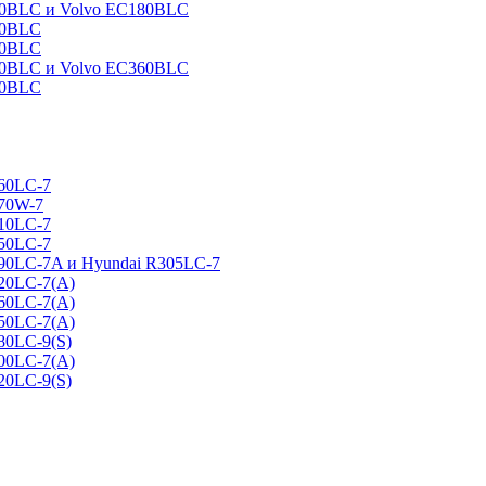
160BLC и Volvo EC180BLC
40BLC
90BLC
330BLC и Volvo EC360BLC
60BLC
160LC-7
170W-7
210LC-7
250LC-7
290LC-7A и Hyundai R305LC-7
320LC-7(A)
360LC-7(A)
450LC-7(A)
80LC-9(S)
500LC-7(A)
20LC-9(S)