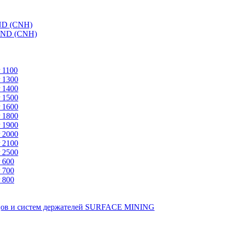
ND (CNH)
AND (CNH)
 1100
 1300
 1400
 1500
 1600
 1800
 1900
 2000
 2100
 2500
 600
 700
 800
зцов и систем держателей SURFACE MINING