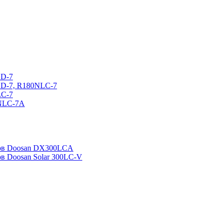
CD-7
CD-7, R180NLC-7
LC-7
0NLC-7A
ров Doosan DX300LCA
ов Doosan Solar 300LC-V