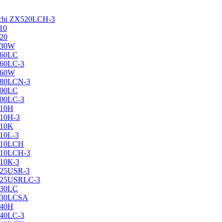
achi ZX520LCH-3
10
120
130W
160LC
160LC-3
160W
X180LCN-3
200LC
200LC-3
210H
210H-3
210K
210L-3
X210LCH
X210LCH-3
210К-3
225USR-3
X225USRLC-3
230LC
X230LCSA
240H
240LC-3