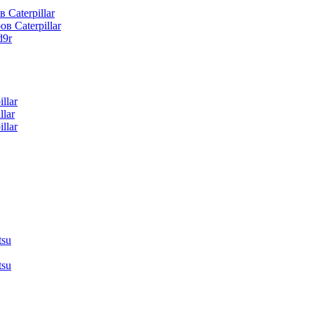
 Caterpillar
в Caterpillar
d9r
llar
lar
llar
tsu
tsu