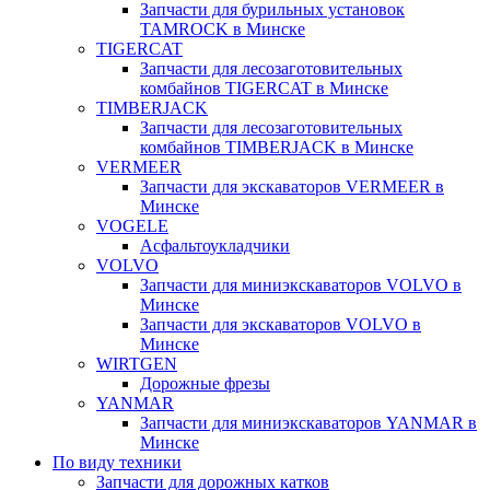
Запчасти для бурильных установок
TAMROCK в Минске
TIGERCAT
Запчасти для лесозаготовительных
комбайнов TIGERCAT в Минске
TIMBERJACK
Запчасти для лесозаготовительных
комбайнов TIMBERJACK в Минске
VERMEER
Запчасти для экскаваторов VERMEER в
Минске
VOGELE
Асфальтоукладчики
VOLVO
Запчасти для миниэкскаваторов VOLVO в
Минске
Запчасти для экскаваторов VOLVO в
Минске
WIRTGEN
Дорожные фрезы
YANMAR
Запчасти для миниэкскаваторов YANMAR в
Минске
По виду техники
Запчасти для дорожных катков