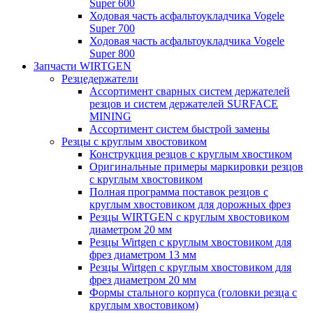
Super 600
Ходовая часть асфальтоукладчика Vogele
Super 700
Ходовая часть асфальтоукладчика Vogele
Super 800
Запчасти WIRTGEN
Резцедержатели
Ассортимент сварных систем держателей
резцов и систем держателей SURFACE
MINING
Ассортимент систем быстрой замены
Резцы с круглым хвостовиком
Конструкция резцов с круглым хвостиком
Оригинальные примеры маркировки резцов
с круглым хвостовиком
Полная программа поставок резцов с
круглым хвостовиком для дорожных фрез
Резцы WIRTGEN с круглым хвостовиком
диаметром 20 мм
Резцы Wirtgen с круглым хвостовиком для
фрез диаметром 13 мм
Резцы Wirtgen с круглым хвостовиком для
фрез диаметром 20 мм
Формы стального корпуса (головки резца с
круглым хвостовиком)