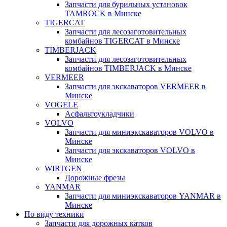
Запчасти для бурильных установок
TAMROCK в Минске
TIGERCAT
Запчасти для лесозаготовительных
комбайнов TIGERCAT в Минске
TIMBERJACK
Запчасти для лесозаготовительных
комбайнов TIMBERJACK в Минске
VERMEER
Запчасти для экскаваторов VERMEER в
Минске
VOGELE
Асфальтоукладчики
VOLVO
Запчасти для миниэкскаваторов VOLVO в
Минске
Запчасти для экскаваторов VOLVO в
Минске
WIRTGEN
Дорожные фрезы
YANMAR
Запчасти для миниэкскаваторов YANMAR в
Минске
По виду техники
Запчасти для дорожных катков