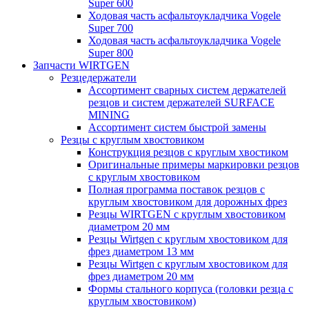
Super 600
Ходовая часть асфальтоукладчика Vogele
Super 700
Ходовая часть асфальтоукладчика Vogele
Super 800
Запчасти WIRTGEN
Резцедержатели
Ассортимент сварных систем держателей
резцов и систем держателей SURFACE
MINING
Ассортимент систем быстрой замены
Резцы с круглым хвостовиком
Конструкция резцов с круглым хвостиком
Оригинальные примеры маркировки резцов
с круглым хвостовиком
Полная программа поставок резцов с
круглым хвостовиком для дорожных фрез
Резцы WIRTGEN с круглым хвостовиком
диаметром 20 мм
Резцы Wirtgen с круглым хвостовиком для
фрез диаметром 13 мм
Резцы Wirtgen с круглым хвостовиком для
фрез диаметром 20 мм
Формы стального корпуса (головки резца с
круглым хвостовиком)