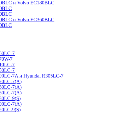
160BLC и Volvo EC180BLC
40BLC
90BLC
330BLC и Volvo EC360BLC
60BLC
160LC-7
170W-7
210LC-7
250LC-7
290LC-7A и Hyundai R305LC-7
320LC-7(A)
360LC-7(A)
450LC-7(A)
80LC-9(S)
500LC-7(A)
20LC-9(S)