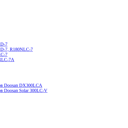
CD-7
CD-7, R180NLC-7
LC-7
0NLC-7A
ров Doosan DX300LCA
ов Doosan Solar 300LC-V