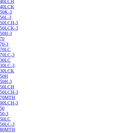
X240LCH
X240LCK
250K-3
250L-3
X250LCH-3
X250LCK-3
250Н-3
270
70-3
270LC
270LC-3
330LC
330LC-3
X330LCK
350H
350H-3
X350LCH
X350LCH-3
X370MTH
X400LCH-3
450
50-3
450LC
450LC-3
X480MTH