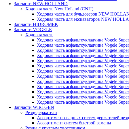
Запчасти NEW HOLLAND
Ходовая часть New Holland (CNH)
Ходовая часть для бульдозеров NEW HOLLA
Ходовая часть для экскаваторов NEW HOLL
Запчасти HIDROMEK
Запчасти VOGELE
Ходовая часть
Ходовая часть асфальтоукладчика Vogele Super
Ходовая часть асфальтоукладчика Vogele Super
Ходовая часть асфальтоукладчика Vogele Super
Ходовая часть асфальтоукладчика Vogele Super
Ходовая часть асфальтоукладчика Vogele Super
Ходовая часть асфальтоукладчика Vogele Super
Ходовая часть асфальтоукладчика Vogele Super
Ходовая часть асфальтоукладчика Vogele Super
Ходовая часть асфальтоукладчика Vogele Super
Ходовая часть асфальтоукладчика Vogele Super
Ходовая часть асфальтоукладчика Vogele Super
Ходовая часть асфальтоукладчика Vogele Super
Ходовая часть асфальтоукладчика Vogele Super
Запчасти WIRTGEN
Резцедержатели
Ассортимент сварных систем держателей ре
Ассортимент систем быстрой замены
Резцы с круглым хвостовиком