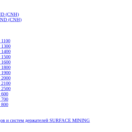
ND (CNH)
AND (CNH)
 1100
 1300
 1400
 1500
 1600
 1800
 1900
 2000
 2100
 2500
 600
 700
 800
зцов и систем держателей SURFACE MINING