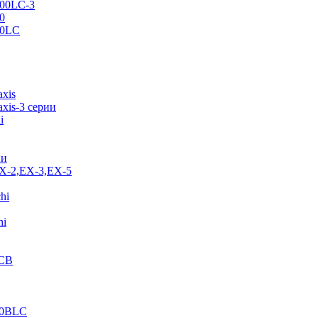
500LC-3
0
70LC
axis
xis-3 серии
i
ии
EX-2,EX-3,EX-5
hi
hi
JCB
40BLC