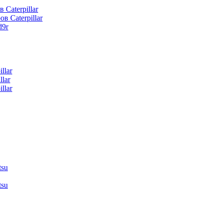
 Caterpillar
в Caterpillar
d9r
llar
lar
llar
tsu
tsu