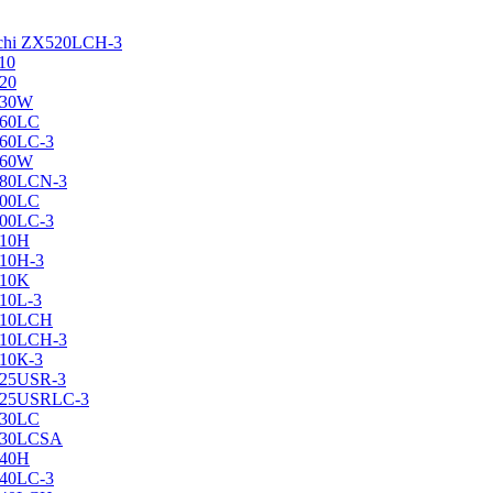
achi ZX520LCH-3
10
120
130W
160LC
160LC-3
160W
X180LCN-3
200LC
200LC-3
210H
210H-3
210K
210L-3
X210LCH
X210LCH-3
210К-3
225USR-3
X225USRLC-3
230LC
X230LCSA
240H
240LC-3