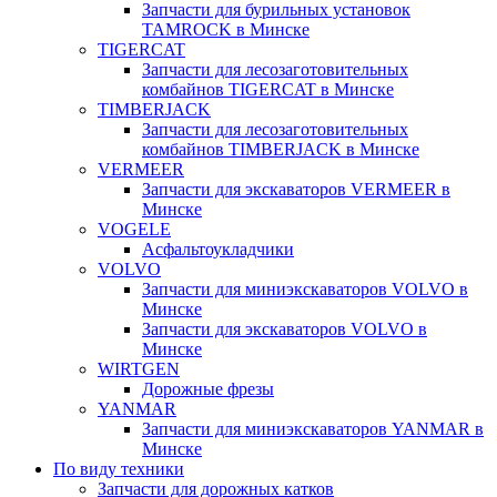
Запчасти для бурильных установок
TAMROCK в Минске
TIGERCAT
Запчасти для лесозаготовительных
комбайнов TIGERCAT в Минске
TIMBERJACK
Запчасти для лесозаготовительных
комбайнов TIMBERJACK в Минске
VERMEER
Запчасти для экскаваторов VERMEER в
Минске
VOGELE
Асфальтоукладчики
VOLVO
Запчасти для миниэкскаваторов VOLVO в
Минске
Запчасти для экскаваторов VOLVO в
Минске
WIRTGEN
Дорожные фрезы
YANMAR
Запчасти для миниэкскаваторов YANMAR в
Минске
По виду техники
Запчасти для дорожных катков