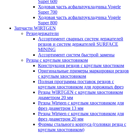
Super 600
Ходовая часть асфальтоукладчика Vogele
Super 700
Ходовая часть асфальтоукладчика Vogele
Super 800
Запчасти WIRTGEN
Резцедержатели
Ассортимент сварных систем держателей
резцов и систем держателей SURFACE
MINING
Ассортимент систем быстрой замены
Резцы с круглым хвостовиком
Конструкция резцов с круглым хвостиком
Оригинальные примеры маркировки резцов
с круглым хвостовиком
Полная программа поставок резцов с
круглым хвостовиком для дорожных фрез
Резцы WIRTGEN с круглым хвостовиком
диаметром 20 мм
Резцы Wirtgen с круглым хвостовиком для
фрез диаметром 13 мм
Резцы Wirtgen с круглым хвостовиком для
фрез диаметром 20 мм
Формы стального корпуса (головки резца с
круглым хвостовиком)