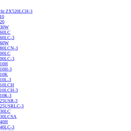
achi ZX520LCH-3
10
120
130W
160LC
160LC-3
160W
X180LCN-3
200LC
200LC-3
210H
210H-3
210K
210L-3
X210LCH
X210LCH-3
210К-3
225USR-3
X225USRLC-3
230LC
X230LCSA
240H
240LC-3