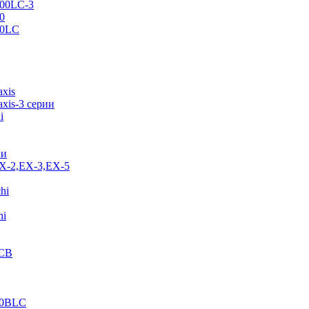
500LC-3
0
70LC
axis
xis-3 серии
i
ии
EX-2,EX-3,EX-5
hi
hi
JCB
40BLC