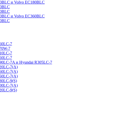
160BLC и Volvo EC180BLC
40BLC
90BLC
330BLC и Volvo EC360BLC
60BLC
160LC-7
170W-7
210LC-7
250LC-7
290LC-7A и Hyundai R305LC-7
320LC-7(A)
360LC-7(A)
450LC-7(A)
80LC-9(S)
500LC-7(A)
20LC-9(S)