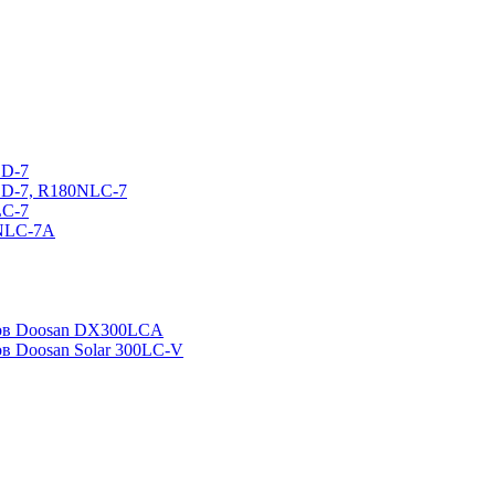
CD-7
CD-7, R180NLC-7
LC-7
0NLC-7A
ров Doosan DX300LCA
ов Doosan Solar 300LC-V