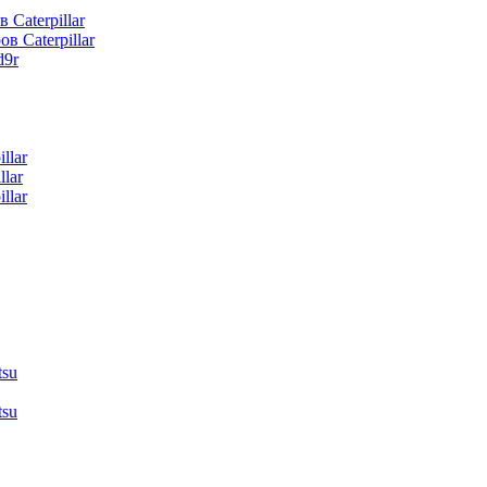
 Caterpillar
в Caterpillar
d9r
llar
lar
llar
tsu
tsu