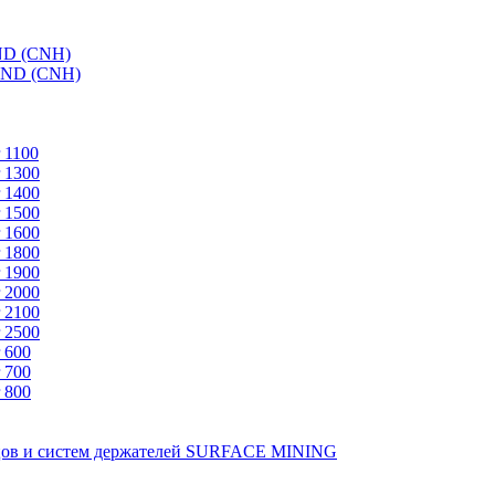
ND (CNH)
AND (CNH)
 1100
 1300
 1400
 1500
 1600
 1800
 1900
 2000
 2100
 2500
 600
 700
 800
зцов и систем держателей SURFACE MINING