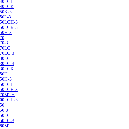
X240LCH
X240LCK
250K-3
250L-3
X250LCH-3
X250LCK-3
250Н-3
270
70-3
270LC
270LC-3
330LC
330LC-3
X330LCK
350H
350H-3
X350LCH
X350LCH-3
X370MTH
X400LCH-3
450
50-3
450LC
450LC-3
X480MTH