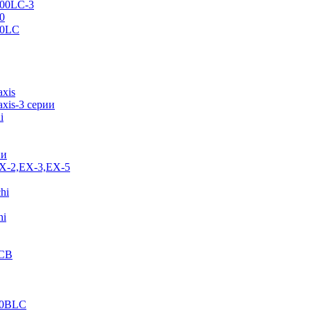
500LC-3
0
70LC
axis
xis-3 серии
i
ии
EX-2,EX-3,EX-5
hi
hi
JCB
40BLC