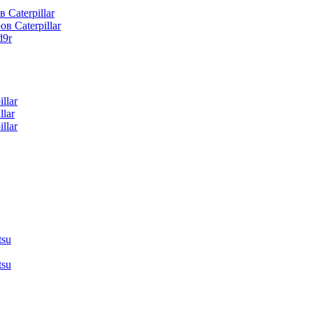
 Caterpillar
в Caterpillar
d9r
llar
lar
llar
tsu
tsu