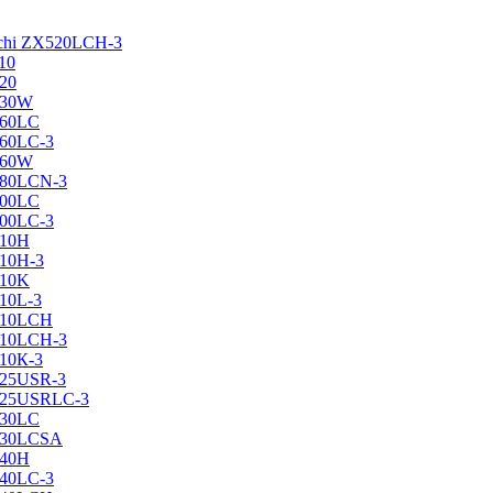
achi ZX520LCH-3
10
120
130W
160LC
160LC-3
160W
X180LCN-3
200LC
200LC-3
210H
210H-3
210K
210L-3
X210LCH
X210LCH-3
210К-3
225USR-3
X225USRLC-3
230LC
X230LCSA
240H
240LC-3