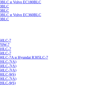
160BLC и Volvo EC180BLC
40BLC
90BLC
330BLC и Volvo EC360BLC
60BLC
160LC-7
170W-7
210LC-7
250LC-7
290LC-7A и Hyundai R305LC-7
320LC-7(A)
360LC-7(A)
450LC-7(A)
80LC-9(S)
500LC-7(A)
20LC-9(S)