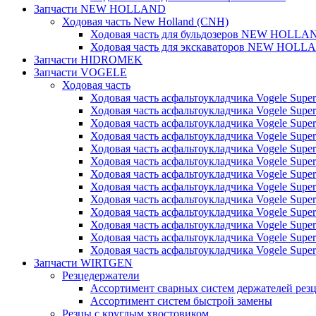
Запчасти NEW HOLLAND
Ходовая часть New Holland (CNH)
Ходовая часть для бульдозеров NEW HOLLA
Ходовая часть для экскаваторов NEW HOLL
Запчасти HIDROMEK
Запчасти VOGELE
Ходовая часть
Ходовая часть асфальтоукладчика Vogele Super
Ходовая часть асфальтоукладчика Vogele Super
Ходовая часть асфальтоукладчика Vogele Super
Ходовая часть асфальтоукладчика Vogele Super
Ходовая часть асфальтоукладчика Vogele Super
Ходовая часть асфальтоукладчика Vogele Super
Ходовая часть асфальтоукладчика Vogele Super
Ходовая часть асфальтоукладчика Vogele Super
Ходовая часть асфальтоукладчика Vogele Super
Ходовая часть асфальтоукладчика Vogele Super
Ходовая часть асфальтоукладчика Vogele Super
Ходовая часть асфальтоукладчика Vogele Super
Ходовая часть асфальтоукладчика Vogele Super
Запчасти WIRTGEN
Резцедержатели
Ассортимент сварных систем держателей ре
Ассортимент систем быстрой замены
Резцы с круглым хвостовиком