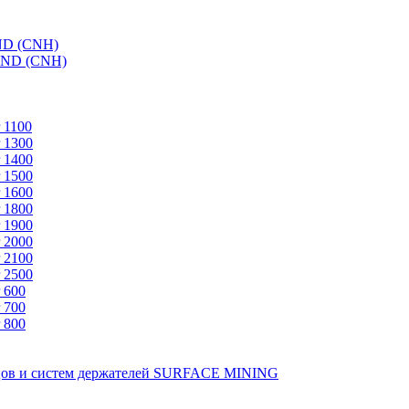
ND (CNH)
AND (CNH)
 1100
 1300
 1400
 1500
 1600
 1800
 1900
 2000
 2100
 2500
 600
 700
 800
зцов и систем держателей SURFACE MINING