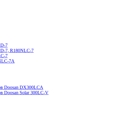
CD-7
CD-7, R180NLC-7
LC-7
0NLC-7A
ров Doosan DX300LCA
ов Doosan Solar 300LC-V