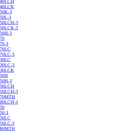
X240LCH
X240LCK
250K-3
250L-3
X250LCH-3
X250LCK-3
250Н-3
270
70-3
270LC
270LC-3
330LC
330LC-3
X330LCK
350H
350H-3
X350LCH
X350LCH-3
X370MTH
X400LCH-3
450
50-3
450LC
450LC-3
X480MTH