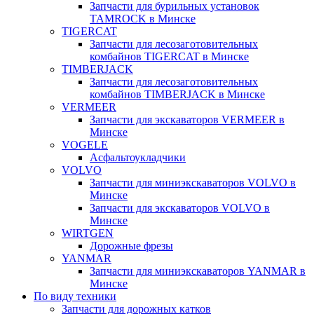
Запчасти для бурильных установок
TAMROCK в Минске
TIGERCAT
Запчасти для лесозаготовительных
комбайнов TIGERCAT в Минске
TIMBERJACK
Запчасти для лесозаготовительных
комбайнов TIMBERJACK в Минске
VERMEER
Запчасти для экскаваторов VERMEER в
Минске
VOGELE
Асфальтоукладчики
VOLVO
Запчасти для миниэкскаваторов VOLVO в
Минске
Запчасти для экскаваторов VOLVO в
Минске
WIRTGEN
Дорожные фрезы
YANMAR
Запчасти для миниэкскаваторов YANMAR в
Минске
По виду техники
Запчасти для дорожных катков