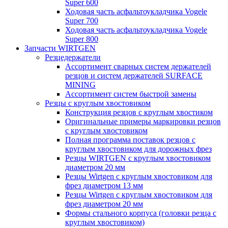
Super 600
Ходовая часть асфальтоукладчика Vogele
Super 700
Ходовая часть асфальтоукладчика Vogele
Super 800
Запчасти WIRTGEN
Резцедержатели
Ассортимент сварных систем держателей
резцов и систем держателей SURFACE
MINING
Ассортимент систем быстрой замены
Резцы с круглым хвостовиком
Конструкция резцов с круглым хвостиком
Оригинальные примеры маркировки резцов
с круглым хвостовиком
Полная программа поставок резцов с
круглым хвостовиком для дорожных фрез
Резцы WIRTGEN с круглым хвостовиком
диаметром 20 мм
Резцы Wirtgen с круглым хвостовиком для
фрез диаметром 13 мм
Резцы Wirtgen с круглым хвостовиком для
фрез диаметром 20 мм
Формы стального корпуса (головки резца с
круглым хвостовиком)