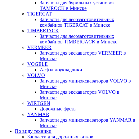
Запчасти для бурильных установок
TAMROCK в Минске
TIGERCAT
Запчасти для лесозаготовительных
комбайнов TIGERCAT в Минске
TIMBERJACK
Запчасти для лесозаготовительных
комбайнов TIMBERJACK в Минске
VERMEER
Запчасти для экскаваторов VERMEER в
Минске
VOGELE
Асфальтоукладчики
VOLVO
Запчасти для миниэкскаваторов VOLVO в
Минске
Запчасти для экскаваторов VOLVO в
Минске
WIRTGEN
Дорожные фрезы
YANMAR
Запчасти для миниэкскаваторов YANMAR в
Минске
По виду техники
Запчасти для дорожных катков