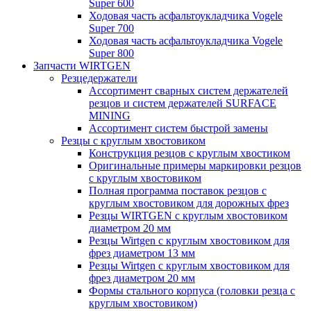
Super 600
Ходовая часть асфальтоукладчика Vogele
Super 700
Ходовая часть асфальтоукладчика Vogele
Super 800
Запчасти WIRTGEN
Резцедержатели
Ассортимент сварных систем держателей
резцов и систем держателей SURFACE
MINING
Ассортимент систем быстрой замены
Резцы с круглым хвостовиком
Конструкция резцов с круглым хвостиком
Оригинальные примеры маркировки резцов
с круглым хвостовиком
Полная программа поставок резцов с
круглым хвостовиком для дорожных фрез
Резцы WIRTGEN с круглым хвостовиком
диаметром 20 мм
Резцы Wirtgen с круглым хвостовиком для
фрез диаметром 13 мм
Резцы Wirtgen с круглым хвостовиком для
фрез диаметром 20 мм
Формы стального корпуса (головки резца с
круглым хвостовиком)