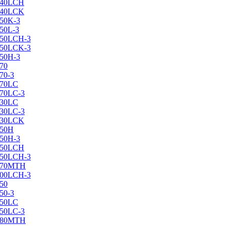
X240LCH
X240LCK
250K-3
250L-3
X250LCH-3
X250LCK-3
250Н-3
270
70-3
270LC
270LC-3
330LC
330LC-3
X330LCK
350H
350H-3
X350LCH
X350LCH-3
X370MTH
X400LCH-3
450
50-3
450LC
450LC-3
X480MTH