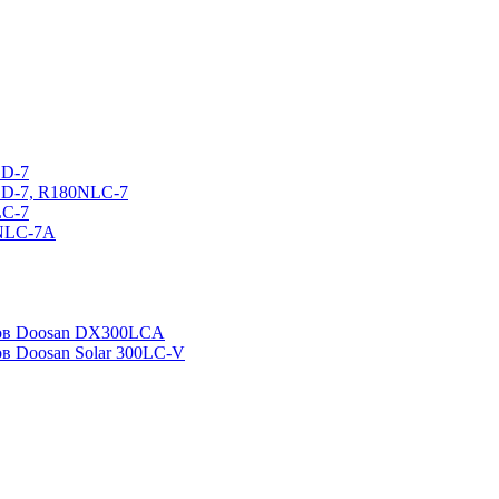
CD-7
CD-7, R180NLC-7
LC-7
0NLC-7A
ров Doosan DX300LCA
ов Doosan Solar 300LC-V