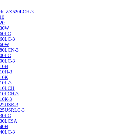
achi ZX520LCH-3
10
120
130W
160LC
160LC-3
160W
X180LCN-3
200LC
200LC-3
210H
210H-3
210K
210L-3
X210LCH
X210LCH-3
210К-3
225USR-3
X225USRLC-3
230LC
X230LCSA
240H
240LC-3