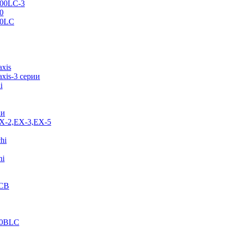
500LC-3
0
70LC
axis
xis-3 серии
i
ии
EX-2,EX-3,EX-5
hi
hi
JCB
40BLC