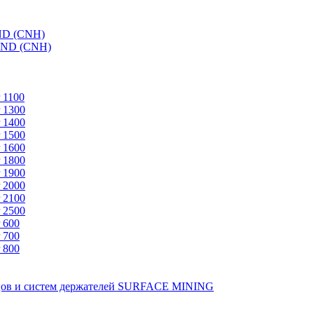
ND (CNH)
AND (CNH)
 1100
 1300
 1400
 1500
 1600
 1800
 1900
 2000
 2100
 2500
 600
 700
 800
зцов и систем держателей SURFACE MINING