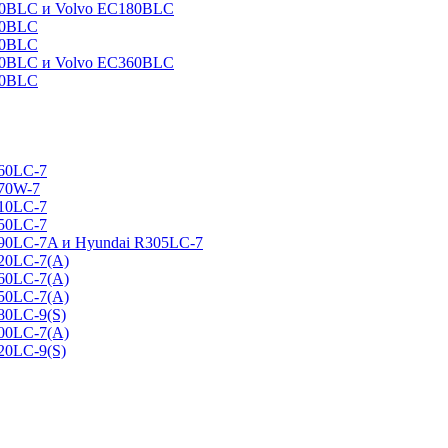
160BLC и Volvo EC180BLC
40BLC
90BLC
330BLC и Volvo EC360BLC
60BLC
160LC-7
170W-7
210LC-7
250LC-7
290LC-7A и Hyundai R305LC-7
320LC-7(A)
360LC-7(A)
450LC-7(A)
80LC-9(S)
500LC-7(A)
20LC-9(S)