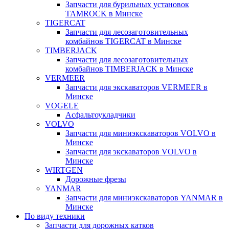
Запчасти для бурильных установок
TAMROCK в Минске
TIGERCAT
Запчасти для лесозаготовительных
комбайнов TIGERCAT в Минске
TIMBERJACK
Запчасти для лесозаготовительных
комбайнов TIMBERJACK в Минске
VERMEER
Запчасти для экскаваторов VERMEER в
Минске
VOGELE
Асфальтоукладчики
VOLVO
Запчасти для миниэкскаваторов VOLVO в
Минске
Запчасти для экскаваторов VOLVO в
Минске
WIRTGEN
Дорожные фрезы
YANMAR
Запчасти для миниэкскаваторов YANMAR в
Минске
По виду техники
Запчасти для дорожных катков