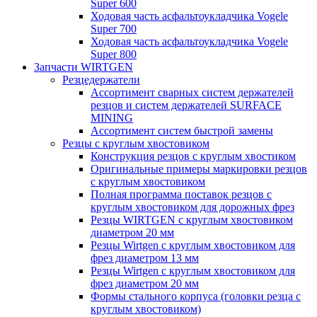
Super 600
Ходовая часть асфальтоукладчика Vogele
Super 700
Ходовая часть асфальтоукладчика Vogele
Super 800
Запчасти WIRTGEN
Резцедержатели
Ассортимент сварных систем держателей
резцов и систем держателей SURFACE
MINING
Ассортимент систем быстрой замены
Резцы с круглым хвостовиком
Конструкция резцов с круглым хвостиком
Оригинальные примеры маркировки резцов
с круглым хвостовиком
Полная программа поставок резцов с
круглым хвостовиком для дорожных фрез
Резцы WIRTGEN с круглым хвостовиком
диаметром 20 мм
Резцы Wirtgen с круглым хвостовиком для
фрез диаметром 13 мм
Резцы Wirtgen с круглым хвостовиком для
фрез диаметром 20 мм
Формы стального корпуса (головки резца с
круглым хвостовиком)