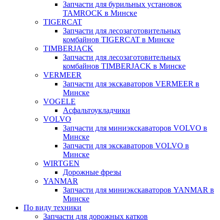
Запчасти для бурильных установок
TAMROCK в Минске
TIGERCAT
Запчасти для лесозаготовительных
комбайнов TIGERCAT в Минске
TIMBERJACK
Запчасти для лесозаготовительных
комбайнов TIMBERJACK в Минске
VERMEER
Запчасти для экскаваторов VERMEER в
Минске
VOGELE
Асфальтоукладчики
VOLVO
Запчасти для миниэкскаваторов VOLVO в
Минске
Запчасти для экскаваторов VOLVO в
Минске
WIRTGEN
Дорожные фрезы
YANMAR
Запчасти для миниэкскаваторов YANMAR в
Минске
По виду техники
Запчасти для дорожных катков