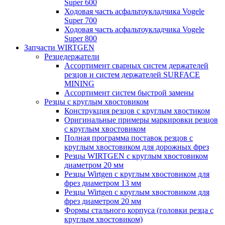
Super 600
Ходовая часть асфальтоукладчика Vogele
Super 700
Ходовая часть асфальтоукладчика Vogele
Super 800
Запчасти WIRTGEN
Резцедержатели
Ассортимент сварных систем держателей
резцов и систем держателей SURFACE
MINING
Ассортимент систем быстрой замены
Резцы с круглым хвостовиком
Конструкция резцов с круглым хвостиком
Оригинальные примеры маркировки резцов
с круглым хвостовиком
Полная программа поставок резцов с
круглым хвостовиком для дорожных фрез
Резцы WIRTGEN с круглым хвостовиком
диаметром 20 мм
Резцы Wirtgen с круглым хвостовиком для
фрез диаметром 13 мм
Резцы Wirtgen с круглым хвостовиком для
фрез диаметром 20 мм
Формы стального корпуса (головки резца с
круглым хвостовиком)