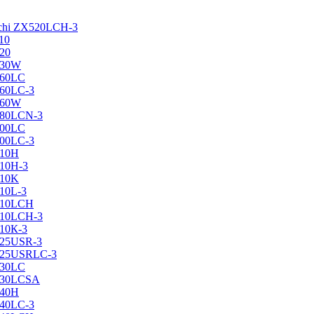
achi ZX520LCH-3
10
120
130W
160LC
160LC-3
160W
X180LCN-3
200LC
200LC-3
210H
210H-3
210K
210L-3
X210LCH
X210LCH-3
210К-3
225USR-3
X225USRLC-3
230LC
X230LCSA
240H
240LC-3