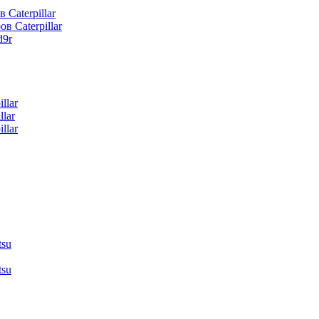
 Caterpillar
в Caterpillar
d9r
llar
lar
llar
tsu
tsu