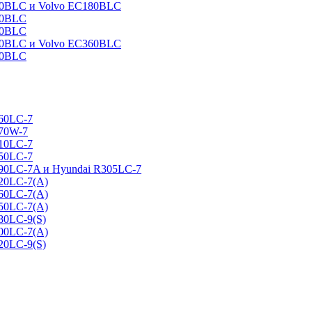
160BLC и Volvo EC180BLC
40BLC
90BLC
330BLC и Volvo EC360BLC
60BLC
160LC-7
170W-7
210LC-7
250LC-7
290LC-7A и Hyundai R305LC-7
320LC-7(A)
360LC-7(A)
450LC-7(A)
80LC-9(S)
500LC-7(A)
20LC-9(S)