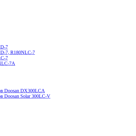
CD-7
CD-7, R180NLC-7
LC-7
0NLC-7A
ров Doosan DX300LCA
ов Doosan Solar 300LC-V