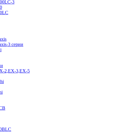
500LC-3
0
70LC
axis
xis-3 серии
i
ии
EX-2,EX-3,EX-5
hi
hi
JCB
40BLC