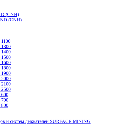
ND (CNH)
AND (CNH)
 1100
 1300
 1400
 1500
 1600
 1800
 1900
 2000
 2100
 2500
 600
 700
 800
зцов и систем держателей SURFACE MINING