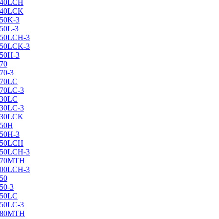
X240LCH
X240LCK
250K-3
250L-3
X250LCH-3
X250LCK-3
250Н-3
270
70-3
270LC
270LC-3
330LC
330LC-3
X330LCK
350H
350H-3
X350LCH
X350LCH-3
X370MTH
X400LCH-3
450
50-3
450LC
450LC-3
X480MTH