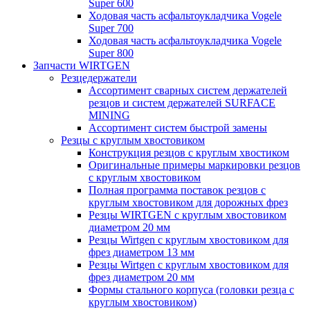
Super 600
Ходовая часть асфальтоукладчика Vogele
Super 700
Ходовая часть асфальтоукладчика Vogele
Super 800
Запчасти WIRTGEN
Резцедержатели
Ассортимент сварных систем держателей
резцов и систем держателей SURFACE
MINING
Ассортимент систем быстрой замены
Резцы с круглым хвостовиком
Конструкция резцов с круглым хвостиком
Оригинальные примеры маркировки резцов
с круглым хвостовиком
Полная программа поставок резцов с
круглым хвостовиком для дорожных фрез
Резцы WIRTGEN с круглым хвостовиком
диаметром 20 мм
Резцы Wirtgen с круглым хвостовиком для
фрез диаметром 13 мм
Резцы Wirtgen с круглым хвостовиком для
фрез диаметром 20 мм
Формы стального корпуса (головки резца с
круглым хвостовиком)