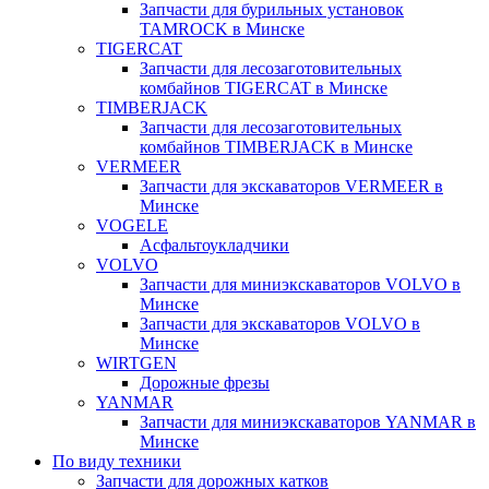
Запчасти для бурильных установок
TAMROCK в Минске
TIGERCAT
Запчасти для лесозаготовительных
комбайнов TIGERCAT в Минске
TIMBERJACK
Запчасти для лесозаготовительных
комбайнов TIMBERJACK в Минске
VERMEER
Запчасти для экскаваторов VERMEER в
Минске
VOGELE
Асфальтоукладчики
VOLVO
Запчасти для миниэкскаваторов VOLVO в
Минске
Запчасти для экскаваторов VOLVO в
Минске
WIRTGEN
Дорожные фрезы
YANMAR
Запчасти для миниэкскаваторов YANMAR в
Минске
По виду техники
Запчасти для дорожных катков