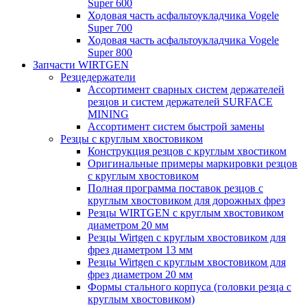
Super 600
Ходовая часть асфальтоукладчика Vogele
Super 700
Ходовая часть асфальтоукладчика Vogele
Super 800
Запчасти WIRTGEN
Резцедержатели
Ассортимент сварных систем держателей
резцов и систем держателей SURFACE
MINING
Ассортимент систем быстрой замены
Резцы с круглым хвостовиком
Конструкция резцов с круглым хвостиком
Оригинальные примеры маркировки резцов
с круглым хвостовиком
Полная программа поставок резцов с
круглым хвостовиком для дорожных фрез
Резцы WIRTGEN с круглым хвостовиком
диаметром 20 мм
Резцы Wirtgen с круглым хвостовиком для
фрез диаметром 13 мм
Резцы Wirtgen с круглым хвостовиком для
фрез диаметром 20 мм
Формы стального корпуса (головки резца с
круглым хвостовиком)