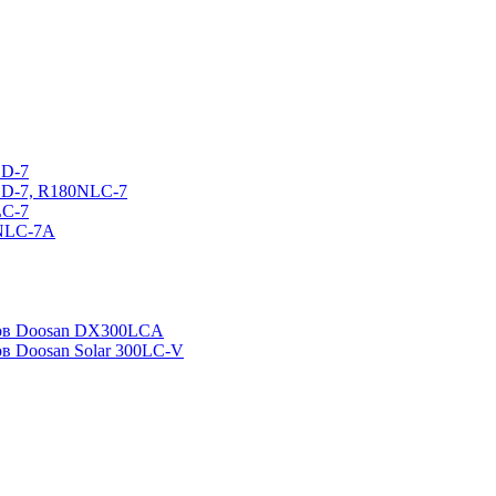
CD-7
CD-7, R180NLC-7
LC-7
0NLC-7A
ров Doosan DX300LCA
ов Doosan Solar 300LC-V