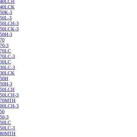
X240LCH
X240LCK
250K-3
250L-3
X250LCH-3
X250LCK-3
250Н-3
270
70-3
270LC
270LC-3
330LC
330LC-3
X330LCK
350H
350H-3
X350LCH
X350LCH-3
X370MTH
X400LCH-3
450
50-3
450LC
450LC-3
X480MTH