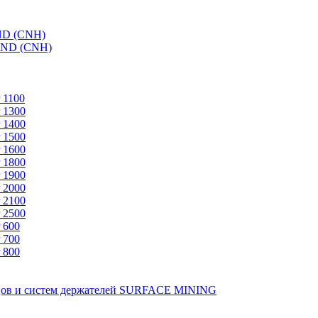
ND (CNH)
AND (CNH)
 1100
 1300
 1400
 1500
 1600
 1800
 1900
 2000
 2100
 2500
 600
 700
 800
зцов и систем держателей SURFACE MINING