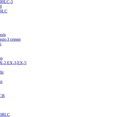
500LC-3
0
70LC
axis
xis-3 серии
i
ии
EX-2,EX-3,EX-5
hi
hi
JCB
40BLC