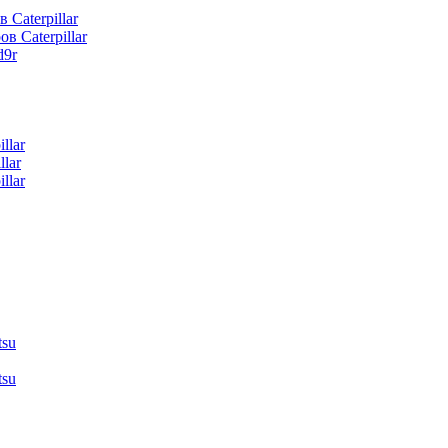
 Caterpillar
в Caterpillar
d9r
llar
lar
llar
tsu
tsu