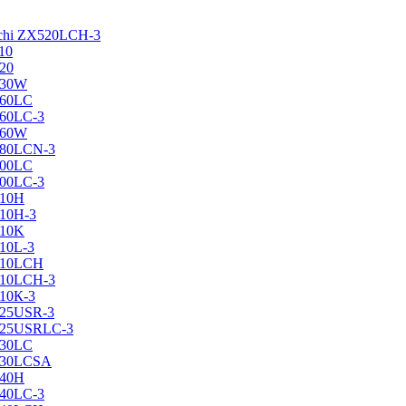
achi ZX520LCH-3
10
120
130W
160LC
160LC-3
160W
X180LCN-3
200LC
200LC-3
210H
210H-3
210K
210L-3
X210LCH
X210LCH-3
210К-3
225USR-3
X225USRLC-3
230LC
X230LCSA
240H
240LC-3