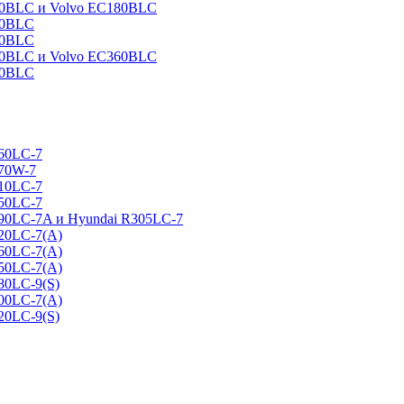
160BLC и Volvo EC180BLC
40BLC
90BLC
330BLC и Volvo EC360BLC
60BLC
160LC-7
170W-7
210LC-7
250LC-7
290LC-7A и Hyundai R305LC-7
320LC-7(A)
360LC-7(A)
450LC-7(A)
80LC-9(S)
500LC-7(A)
20LC-9(S)