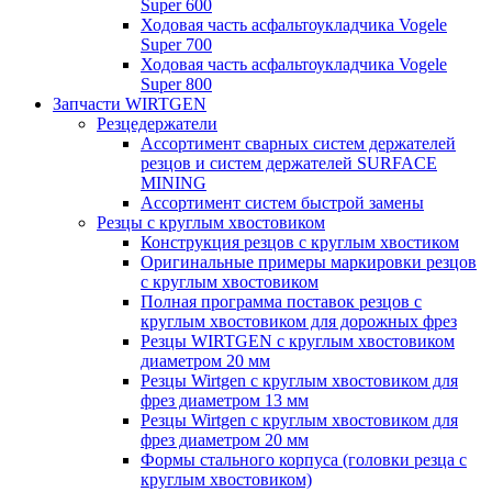
Super 600
Ходовая часть асфальтоукладчика Vogele
Super 700
Ходовая часть асфальтоукладчика Vogele
Super 800
Запчасти WIRTGEN
Резцедержатели
Ассортимент сварных систем держателей
резцов и систем держателей SURFACE
MINING
Ассортимент систем быстрой замены
Резцы с круглым хвостовиком
Конструкция резцов с круглым хвостиком
Оригинальные примеры маркировки резцов
с круглым хвостовиком
Полная программа поставок резцов с
круглым хвостовиком для дорожных фрез
Резцы WIRTGEN с круглым хвостовиком
диаметром 20 мм
Резцы Wirtgen с круглым хвостовиком для
фрез диаметром 13 мм
Резцы Wirtgen с круглым хвостовиком для
фрез диаметром 20 мм
Формы стального корпуса (головки резца с
круглым хвостовиком)