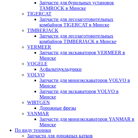
Запчасти для бурильных установок
TAMROCK в Минске
TIGERCAT
Запчасти для лесозаготовительных
комбайнов TIGERCAT в Минске
TIMBERJACK
Запчасти для лесозаготовительных
комбайнов TIMBERJACK в Минске
VERMEER
Запчасти для экскаваторов VERMEER в
Минске
VOGELE
Асфальтоукладчики
VOLVO
Запчасти для миниэкскаваторов VOLVO в
Минске
Запчасти для экскаваторов VOLVO в
Минске
WIRTGEN
Дорожные фрезы
YANMAR
Запчасти для миниэкскаваторов YANMAR в
Минске
По виду техники
Запчасти для дорожных катков